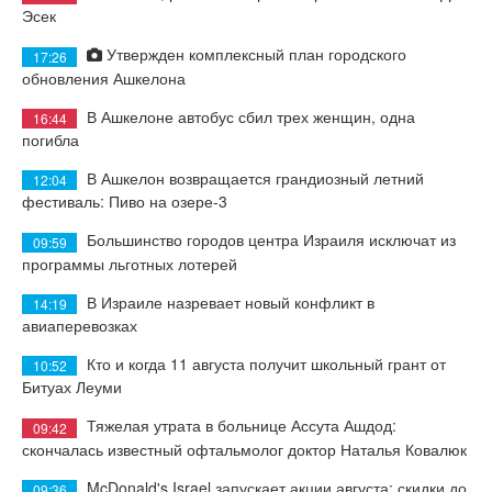
Эсек
Утвержден комплексный план городского
17:26
обновления Ашкелона
В Ашкелоне автобус сбил трех женщин, одна
16:44
погибла
В Ашкелон возвращается грандиозный летний
12:04
фестиваль: Пиво на озере-3
Большинство городов центра Израиля исключат из
09:59
программы льготных лотерей
В Израиле назревает новый конфликт в
14:19
авиаперевозках
Кто и когда 11 августа получит школьный грант от
10:52
Битуах Леуми
Тяжелая утрата в больнице Ассута Ашдод:
09:42
скончалась известный офтальмолог доктор Наталья Ковалюк
McDonald's Israel запускает акции августа: скидки до
09:36