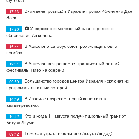
футбола
Внимание, розыск: в Израиле пропал 45-летний Дан
17:33
Эсек
Утвержден комплексный план городского
17:26
обновления Ашкелона
В Ашкелоне автобус сбил трех женщин, одна
16:44
погибла
В Ашкелон возвращается грандиозный летний
12:04
фестиваль: Пиво на озере-3
Большинство городов центра Израиля исключат из
09:59
программы льготных лотерей
В Израиле назревает новый конфликт в
14:19
авиаперевозках
Кто и когда 11 августа получит школьный грант от
10:52
Битуах Леуми
Тяжелая утрата в больнице Ассута Ашдод:
09:42