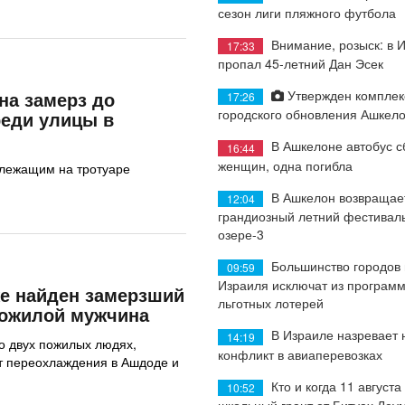
сезон лиги пляжного футбола
Внимание, розыск: в 
17:33
пропал 45-летний Дан Эсек
Утвержден комплек
на замерз до
17:26
городского обновления Ашкел
реди улицы в
В Ашкелоне автобус с
16:44
женщин, одна погибла
лежащим на тротуаре
В Ашкелон возвращае
12:04
грандиозный летний фестиваль
озере-3
Большинство городов
09:59
Израиля исключат из програм
е найден замерзший
льготных лотерей
пожилой мужчина
В Израиле назревает
14:19
о двух пожилых людях,
конфликт в авиаперевозках
т переохлаждения в Ашдоде и
Кто и когда 11 августа
10:52
школьный грант от Битуах Леу