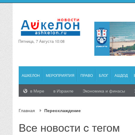
Пятница, 7 Августа 10:08
АШКЕЛОН
МЕРОПРИЯТИЯ
ПРАВО
БЛОГ
АШДОД
в Мире
в Израиле
Экономика и финасы
Главная
Переохлаждение
Все новости c тегом