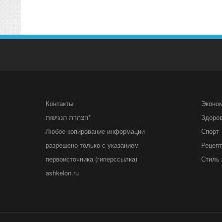
Контакты
Эконо
הצהרת הנגישות*
Здоро
Любое копирование информации
Спорт
разрешено только с указанием
Рецеп
первоисточника (гиперссылка)
Стиль 
ashkelon.ru