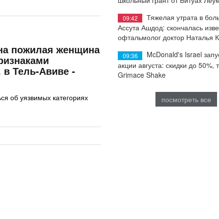
Тяжелая утрата в бол
09:42
Ассута Ашдод: скончалась изв
офтальмолог доктор Наталья 
на пожилая женщина
McDonald's Israel запу
09:36
признаками
акции августа: скидки до 50%, 
 в Тель-Авиве -
Grimace Shake
ся об уязвимых категориях
посмотреть все