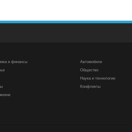
мика и финансы
Автомобили
вье
Общество
Наука и технологии
ты
Конфликты
жизни