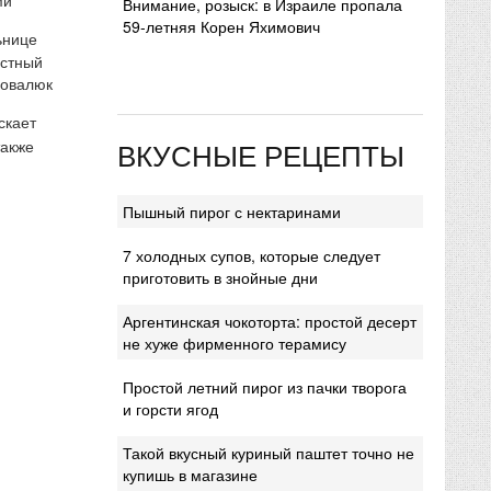
Внимание, розыск: в Израиле пропала
59-летняя Корен Яхимович
ьнице
естный
Ковалюк
скает
ВКУСНЫЕ РЕЦЕПТЫ
также
Пышный пирог с нектаринами
7 холодных супов, которые следует
приготовить в знойные дни
Аргентинская чокоторта: простой десерт
не хуже фирменного терамису
Простой летний пирог из пачки творога
и горсти ягод
Такой вкусный куриный паштет точно не
купишь в магазине