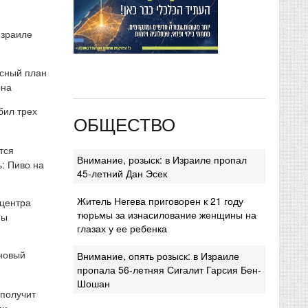
Израиле
сный план
она
бил трех
ОБЩЕСТВО
тся
Внимание, розыск: в Израиле пропал
: Пиво на
45-летний Дан Эсек
Житель Негева приговорен к 21 году
 центра
тюрьмы за изнасилование женщины на
мы
глазах у ее ребенка
 новый
Внимание, опять розыск: в Израиле
пропала 56-летняя Сигалит Гарсия Бен-
Шошан
 получит
ми