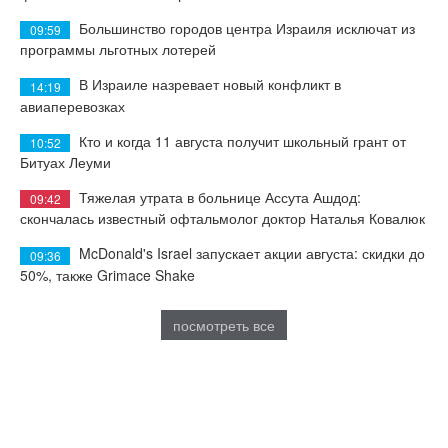
Большинство городов центра Израиля исключат из
09:59
программы льготных лотерей
В Израиле назревает новый конфликт в
14:19
авиаперевозках
Кто и когда 11 августа получит школьный грант от
10:52
Битуах Леуми
Тяжелая утрата в больнице Ассута Ашдод:
09:42
скончалась известный офтальмолог доктор Наталья Ковалюк
McDonald's Israel запускает акции августа: скидки до
09:36
50%, также Grimace Shake
посмотреть все