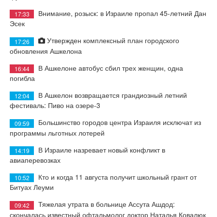
Внимание, розыск: в Израиле пропал 45-летний Дан
17:33
Эсек
Утвержден комплексный план городского
17:26
обновления Ашкелона
В Ашкелоне автобус сбил трех женщин, одна
16:44
погибла
В Ашкелон возвращается грандиозный летний
12:04
фестиваль: Пиво на озере-3
Большинство городов центра Израиля исключат из
09:59
программы льготных лотерей
В Израиле назревает новый конфликт в
14:19
авиаперевозках
Кто и когда 11 августа получит школьный грант от
10:52
Битуах Леуми
Тяжелая утрата в больнице Ассута Ашдод:
09:42
скончалась известный офтальмолог доктор Наталья Ковалюк