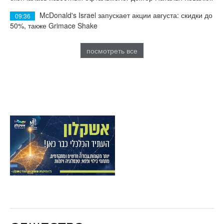
McDonald's Israel запускает акции августа: скидки до
09:36
50%, также Grimace Shake
посмотреть все