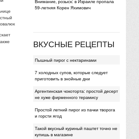
Внимание, розыск: в Израиле пропала
59-летняя Корен Яхимович
ьнице
естный
Ковалюк
скает
ВКУСНЫЕ РЕЦЕПТЫ
также
Пышный пирог с нектаринами
7 холодных супов, которые следует
приготовить в знойные дни
Аргентинская чокоторта: простой десерт
не хуже фирменного терамису
Простой летний пирог из пачки творога
и горсти ягод
Такой вкусный куриный паштет точно не
купишь в магазине