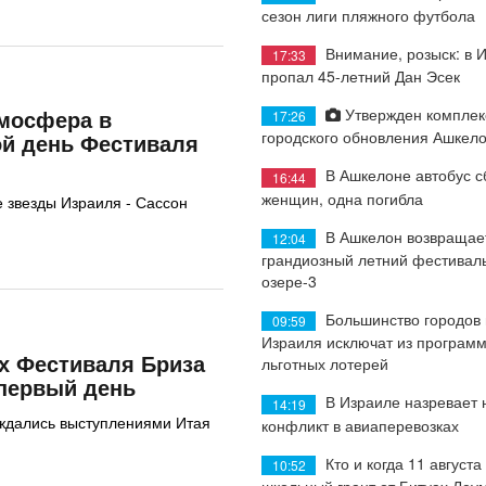
сезон лиги пляжного футбола
Внимание, розыск: в 
17:33
пропал 45-летний Дан Эсек
Утвержден комплек
мосфера в
17:26
городского обновления Ашкел
ой день Фестиваля
В Ашкелоне автобус с
16:44
женщин, одна погибла
 звезды Израиля - Сассон
В Ашкелон возвращае
12:04
грандиозный летний фестиваль
озере-3
Большинство городов
09:59
Израиля исключат из програм
х Фестиваля Бриза
льготных лотерей
первый день
В Израиле назревает
14:19
аждались выступлениями Итая
конфликт в авиаперевозках
Кто и когда 11 августа
10:52
школьный грант от Битуах Леу