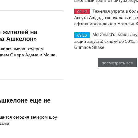
Тяжелая утрата в бол
09:42
Ассута Ашдод: скончалась изв
офтальмолог доктор Наталья 
 жителей на
McDonald's Israel запу
09:36
за Ашкелон»
акции августа: скидки до 50%, 
Grimace Shake
ршился вчера вечером
нием Омера Адама и Моше
посмотреть все
Ашкелоне еще не
шится сегодня вечером шоу
дама