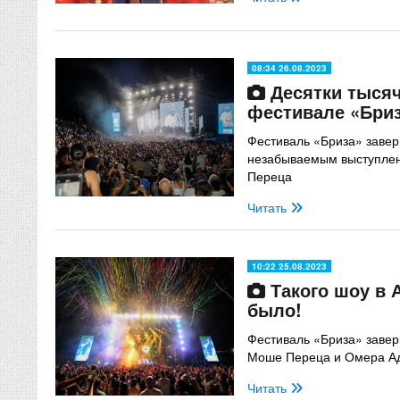
08:34 26.08.2023
Десятки тысяч
фестивале «Бри
Фестиваль «Бриза» заве
незабываемым выступле
Переца
Читать
10:22 25.08.2023
Такого шоу в 
было!
Фестиваль «Бриза» завер
Моше Переца и Омера А
Читать