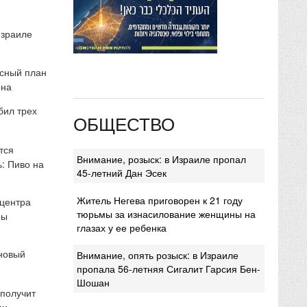
Израиле
сный план
она
бил трех
ОБЩЕСТВО
тся
Внимание, розыск: в Израиле пропал
: Пиво на
45-летний Дан Эсек
Житель Негева приговорен к 21 году
 центра
тюрьмы за изнасилование женщины на
мы
глазах у ее ребенка
 новый
Внимание, опять розыск: в Израиле
пропала 56-летняя Сигалит Гарсия Бен-
Шошан
 получит
ми