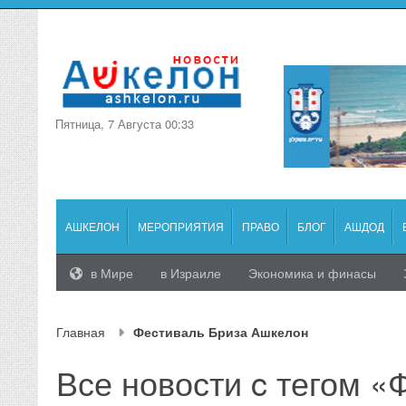
Пятница, 7 Августа 00:33
АШКЕЛОН
МЕРОПРИЯТИЯ
ПРАВО
БЛОГ
АШДОД
в Мире
в Израиле
Экономика и финасы
Главная
Фестиваль Бриза Ашкелон
Все новости c тегом «