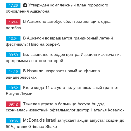
Утвержден комплексный план городского
17:26
обновления Ашкелона
В Ашкелоне автобус сбил трех женщин, одна
16:44
погибла
В Ашкелон возвращается грандиозный летний
12:04
фестиваль: Пиво на озере-3
Большинство городов центра Израиля исключат из
09:59
программы льготных лотерей
В Израиле назревает новый конфликт в
14:19
авиаперевозках
Кто и когда 11 августа получит школьный грант от
10:52
Битуах Леуми
Тяжелая утрата в больнице Ассута Ашдод:
09:42
скончалась известный офтальмолог доктор Наталья Ковалюк
McDonald's Israel запускает акции августа: скидки до
09:36
50%, также Grimace Shake