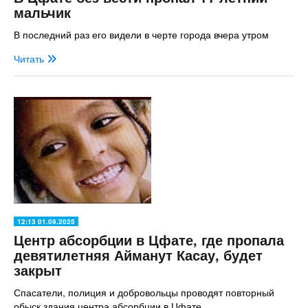
мальчик
В последний раз его видели в черте города вчера утром
Читать
12:13 01.09.2025
Центр абсорбции в Цфате, где пропала
девятилетняя Айманут Касау, будет
закрыт
Спасатели, полиция и добровольцы проводят повторный
обыск здания центра абсорбции в Цфате