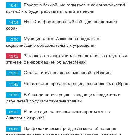
Европе в ближайшие годы грозит демографический
16:41
кризис: кто будет работать и платить пенсии
Новый информационный сайт для владельцев
14:54
собак
Муниципалитет Ашкелона продолжает
13:30
модернизацию образовательных учреждений
Зогловек отзывает часть сервелата из-за отсутствия
13:02
этикетки с информацией об аллергенах
Cколько стоит владение машиной в Израиле
12:15
Что известно про ашкелонцев, шпионивших на Иран
11:42
В Ашдоде перевернулся квадроцикл: водитель и
10:36
двое детей получили тяжелые травмы
Регистрация на внешкольные программы в
09:31
Ашкелоне открыта!
Профилактический рейд в Ашкелоне: полиция
09:00
перехватила авто с целым арсеналом и задержала троих