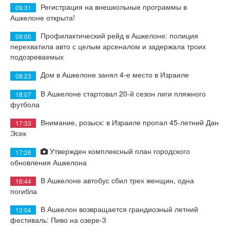
Регистрация на внешкольные программы в
09:31
Ашкелоне открыта!
Профилактический рейд в Ашкелоне: полиция
09:00
перехватила авто с целым арсеналом и задержала троих
подозреваемых
Дом в Ашкелоне занял 4-е место в Израиле
08:23
В Ашкелоне стартовал 20-й сезон лиги пляжного
18:07
футбола
Внимание, розыск: в Израиле пропал 45-летний Дан
17:33
Эсек
Утвержден комплексный план городского
17:26
обновления Ашкелона
В Ашкелоне автобус сбил трех женщин, одна
16:44
погибла
В Ашкелон возвращается грандиозный летний
12:04
фестиваль: Пиво на озере-3