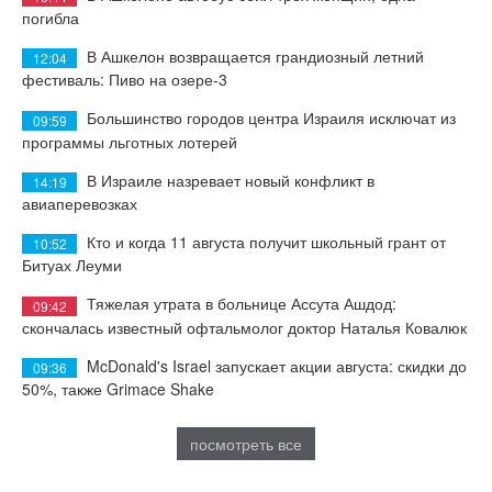
погибла
В Ашкелон возвращается грандиозный летний
12:04
фестиваль: Пиво на озере-3
Большинство городов центра Израиля исключат из
09:59
программы льготных лотерей
В Израиле назревает новый конфликт в
14:19
авиаперевозках
Кто и когда 11 августа получит школьный грант от
10:52
Битуах Леуми
Тяжелая утрата в больнице Ассута Ашдод:
09:42
скончалась известный офтальмолог доктор Наталья Ковалюк
McDonald's Israel запускает акции августа: скидки до
09:36
50%, также Grimace Shake
посмотреть все