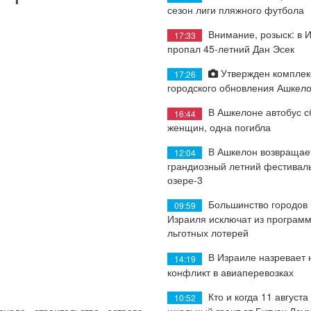
сезон лиги пляжного футбола
Внимание, розыск: в 
17:33
пропал 45-летний Дан Эсек
Утвержден комплек
17:26
городского обновления Ашкел
В Ашкелоне автобус с
16:44
женщин, одна погибла
В Ашкелон возвращае
12:04
грандиозный летний фестиваль
озере-3
Большинство городов
09:59
Израиля исключат из програм
льготных лотерей
В Израиле назревает
14:19
конфликт в авиаперевозках
Кто и когда 11 августа
10:52
школьный грант от Битуах Леу