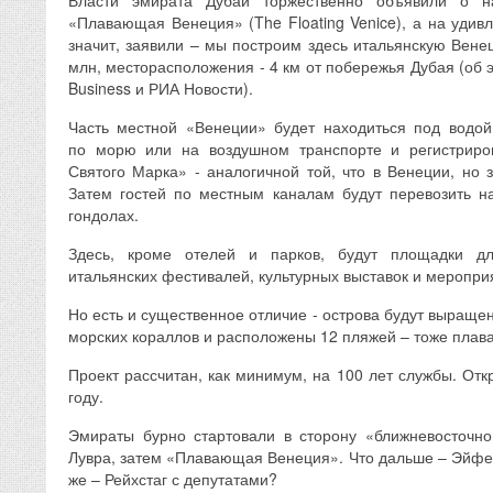
Власти эмирата Дубай торжественно объявили о на
«Плавающая Венеция» (The Floating Venice), а на удив
значит, заявили – мы построим здесь итальянскую Вене
млн, месторасположения - 4 км от побережья Дубая (об 
Business и РИА Новости).
Часть местной «Венеции» будет находиться под водой
по морю или на воздушном транспорте и регистриро
Святого Марка» - аналогичной той, что в Венеции, но 
Затем гостей по местным каналам будут перевозить н
гондолах.
Здесь, кроме отелей и парков, будут площадки д
итальянских фестивалей, культурных выставок и меропри
Но есть и существенное отличие - острова будут выраще
морских кораллов и расположены 12 пляжей – тоже плав
Проект рассчитан, как минимум, на 100 лет службы. Отк
году.
Эмираты бурно стартовали в сторону «ближневосточн
Лувра, затем «Плавающая Венеция». Что дальше – Эйфел
же – Рейхстаг с депутатами?