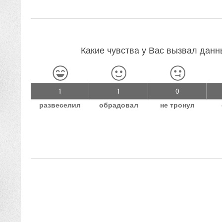
Какие чувства у Вас вызвал дан
1
1
0
развеселил
обрадовал
не тронул