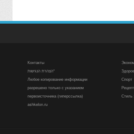
Контакты
Эконо
הצהרת הנגישות*
Здоро
Любое копирование информации
Спорт
разрешено только с указанием
Рецеп
первоисточника (гиперссылка)
Стиль 
ashkelon.ru