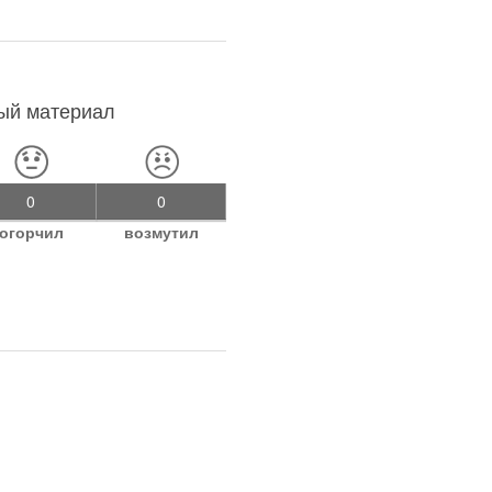
ный материал
0
0
огорчил
возмутил