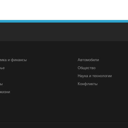
мика и финансы
Автомобили
вье
Общество
Наука и технологии
ты
Конфликты
жизни