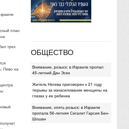
Израиле
сный план
она
бил трех
ОБЩЕСТВО
тся
Внимание, розыск: в Израиле пропал
: Пиво на
45-летний Дан Эсек
Житель Негева приговорен к 21 году
 центра
тюрьмы за изнасилование женщины на
мы
глазах у ее ребенка
 новый
Внимание, опять розыск: в Израиле
пропала 56-летняя Сигалит Гарсия Бен-
Шошан
 получит
ми