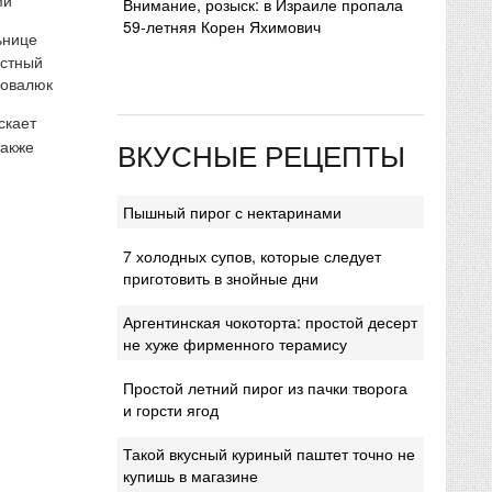
Внимание, розыск: в Израиле пропала
59-летняя Корен Яхимович
ьнице
естный
Ковалюк
скает
ВКУСНЫЕ РЕЦЕПТЫ
также
Пышный пирог с нектаринами
7 холодных супов, которые следует
приготовить в знойные дни
Аргентинская чокоторта: простой десерт
не хуже фирменного терамису
Простой летний пирог из пачки творога
и горсти ягод
Такой вкусный куриный паштет точно не
купишь в магазине