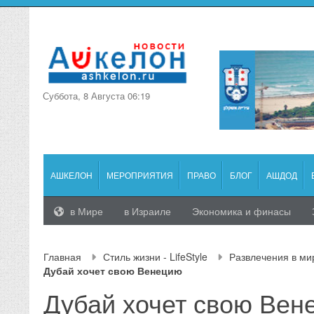
Суббота, 8 Августа 06:19
АШКЕЛОН
МЕРОПРИЯТИЯ
ПРАВО
БЛОГ
АШДОД
в Мире
в Израиле
Экономика и финасы
Главная
Стиль жизни - LifeStyle
Развлечения в ми
Дубай хочет свою Венецию
Дубай хочет свою Вен