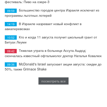
фестиваль: Пиво на озере-3
Большинство городов центра Израиля исключат из
09:59
программы льготных лотерей
В Израиле назревает новый конфликт в
14:19
авиаперевозках
Кто и когда 11 августа получит школьный грант от
10:52
Битуах Леуми
Тяжелая утрата в больнице Ассута Ашдод:
09:42
скончалась известный офтальмолог доктор Наталья Ковалюк
McDonald's Israel запускает акции августа: скидки до
09:36
50%, также Grimace Shake
посмотреть все