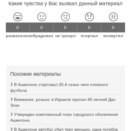
Какие чувства у Вас вызвал данный материал
0
0
0
0
0
развеселил
обрадовал
не тронул
огорчил
возмутил
Похожие материалы
В Ашкелоне стартовал 20-й сезон лиги пляжного
футбола
Внимание, розыск: в Израиле пропал 45-летний Дан
Эсек
Утвержден комплексный план городского обновления
Ашкелона
В Ашкелоне автобус сбил трех женщин, одна погибла