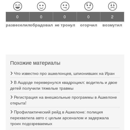
0
0
0
0
2
развеселил
обрадовал
не тронул
огорчил
возмутил
Похожие материалы
Что известно про ашкелонцев, шпионивших на Иран
В Ашдоде перевернулся квадроцикл: водитель и двое
детей получили тяжелые травмы
Регистрация на внешкольные программы в Ашкелоне
открыта!
Профилактический рейд в Ашкелоне: полиция
перехватила авто с целым арсеналом и задержала
троих подозреваемых