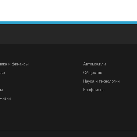
мика и финансы
Автомобили
вье
Общество
Наука и технологии
ты
Конфликты
жизни