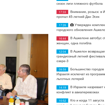
сезон лиги пляжного футбола
Внимание, розыск: в 
17:33
пропал 45-летний Дан Эсек
Утвержден комплек
17:26
городского обновления Ашкел
В Ашкелоне автобус с
16:44
женщин, одна погибла
В Ашкелон возвращае
12:04
грандиозный летний фестиваль
озере-3
Большинство городов
09:59
Израиля исключат из програм
льготных лотерей
В Израиле назревает
14:19
конфликт в авиаперевозках
Кто и когда 11 августа
10:52
школьный грант от Битуах Леу