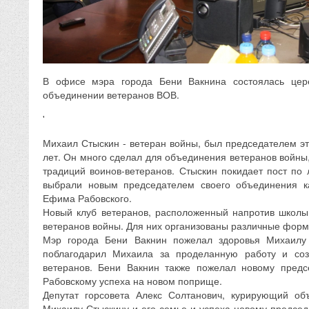
В офисе мэра города Бени Вакнина состоялась цер
объединении ветеранов ВОВ.
'
Михаил Стыскин - ветеран войны, был председателем эт
лет. Он много сделал для объединения ветеранов войны
традиций воинов-ветеранов. Стыскин покидает пост по
выбрали новым председателем своего объединения к
Ефима Рабовского.
Новый клуб ветеранов, расположенный напротив школы
ветеранов войны. Для них организованы различные форм
Мэр города Бени Вакнин пожелал здоровья Михаилу 
поблагодарил Михаила за проделанную работу и со
ветеранов. Бени Вакнин также пожелал новому пред
Рабовскому успеха на новом поприще.
Депутат горсовета Алекс Солтанович, курирующий об
Михаилу Стыскину и его семье и успеха новому предсе