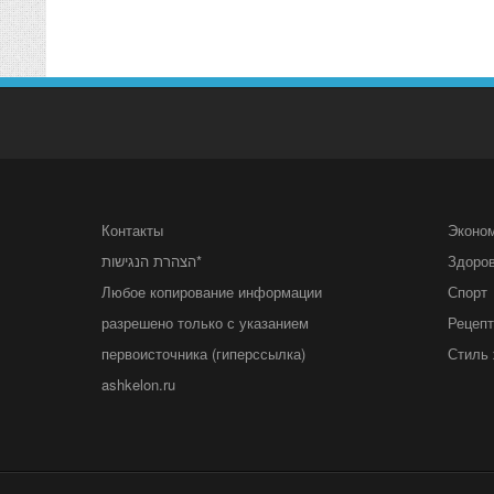
Контакты
Эконо
הצהרת הנגישות*
Здоро
Любое копирование информации
Спорт
разрешено только с указанием
Рецеп
первоисточника (гиперссылка)
Стиль 
ashkelon.ru