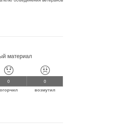
ный материал
0
0
огорчил
возмутил