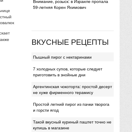
Внимание, розыск: в Израиле пропала
59-летняя Корен Яхимович
ьнице
естный
Ковалюк
скает
ВКУСНЫЕ РЕЦЕПТЫ
также
Пышный пирог с нектаринами
7 холодных супов, которые следует
приготовить в знойные дни
Аргентинская чокоторта: простой десерт
не хуже фирменного терамису
Простой летний пирог из пачки творога
и горсти ягод
Такой вкусный куриный паштет точно не
купишь в магазине