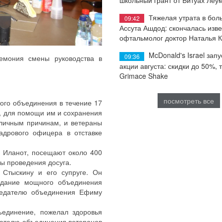
Тяжелая утрата в бол
09:42
Ассута Ашдод: скончалась изв
офтальмолог доктор Наталья 
McDonald's Israel запу
09:36
емония смены руководства в
акции августа: скидки до 50%, 
Grimace Shake
посмотреть все
ого объединения в течение 17
, для помощи им и сохранения
 личным причинам, и ветераны
адрового офицера в отставке
 Иланот, посещают около 400
ы проведения досуга.
Стыскину и его супруге. Он
здание мощного объединения
седателю объединения Ефиму
ъединение, пожелал здоровья
дателю объединения ветеранов