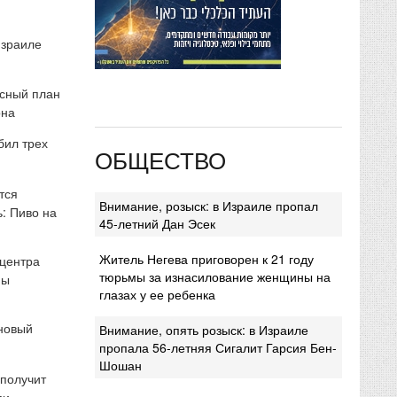
Израиле
сный план
она
бил трех
ОБЩЕСТВО
тся
Внимание, розыск: в Израиле пропал
: Пиво на
45-летний Дан Эсек
Житель Негева приговорен к 21 году
 центра
тюрьмы за изнасилование женщины на
мы
глазах у ее ребенка
 новый
Внимание, опять розыск: в Израиле
пропала 56-летняя Сигалит Гарсия Бен-
Шошан
 получит
ми