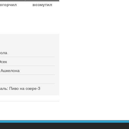
огорчил
возмутил
бола
Эсек
я Ашкелона
ль: Пиво на озере-3