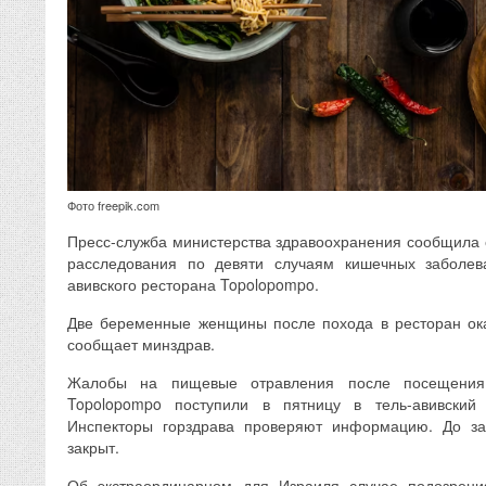
Фото freepik.com
Пресс-служба министерства здравоохранения сообщила 
расследования по девяти случаям кишечных заболев
авивского ресторана Topolopompo.
Две беременные женщины после похода в ресторан ока
сообщает минздрав.
Жалобы на пищевые отравления после посещения 
Topolopompo поступили в пятницу в тель-авивский 
Инспекторы горздрава проверяют информацию. До за
закрыт.
Об экстраординарном для Израиля случае подозрени