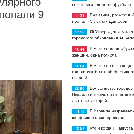
улярного
сезон лиги пляжного футбола
попали 9
Внимание, розыск: в 
17:33
пропал 45-летний Дан Эсек
Утвержден комплек
17:26
городского обновления Ашкел
В Ашкелоне автобус с
16:44
женщин, одна погибла
В Ашкелон возвращае
12:04
грандиозный летний фестиваль
озере-3
Большинство городов
09:59
Израиля исключат из програм
льготных лотерей
В Израиле назревает
14:19
конфликт в авиаперевозках
Кто и когда 11 августа
10:52
школьный грант от Битуах Леу