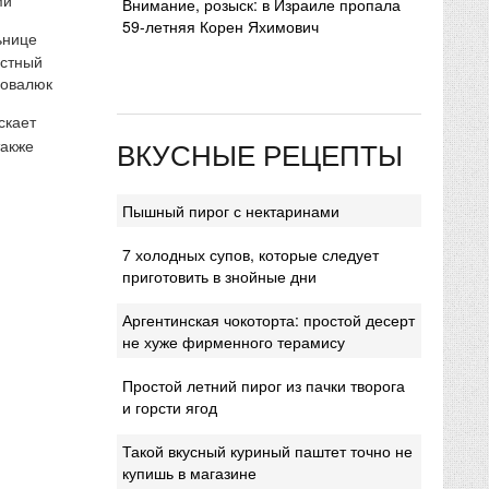
Внимание, розыск: в Израиле пропала
59-летняя Корен Яхимович
ьнице
естный
Ковалюк
скает
ВКУСНЫЕ РЕЦЕПТЫ
также
Пышный пирог с нектаринами
7 холодных супов, которые следует
приготовить в знойные дни
Аргентинская чокоторта: простой десерт
не хуже фирменного терамису
Простой летний пирог из пачки творога
и горсти ягод
Такой вкусный куриный паштет точно не
купишь в магазине