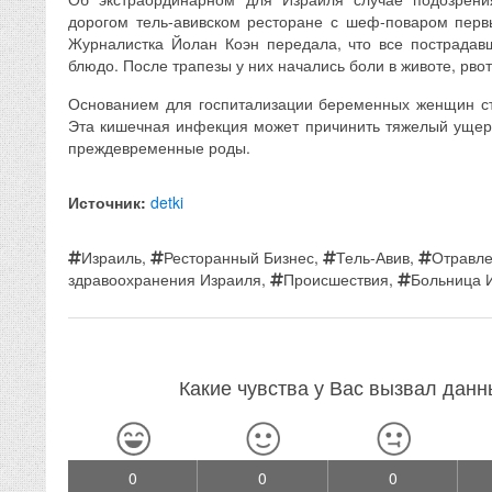
дорогом тель-авивском ресторане с шеф-поваром пер
Журналистка Йолан Коэн передала, что все пострадав
блюдо. После трапезы у них начались боли в животе, рво
Основанием для госпитализации беременных женщин ст
Эта кишечная инфекция может причинить тяжелый ущер
преждевременные роды.
Источник:
detki
Израиль
,
Ресторанный Бизнес
,
Тель-Авив
,
Отравл
здравоохранения Израиля
,
Происшествия
,
Больница 
Какие чувства у Вас вызвал дан
0
0
0