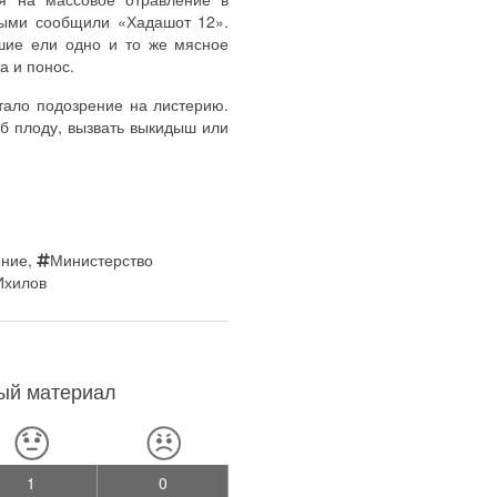
выми сообщили «Хадашот 12».
шие ели одно и то же мясное
та и понос.
ало подозрение на листерию.
б плоду, вызвать выкидыш или
ение
,
Министерство
Ихилов
ный материал
1
0