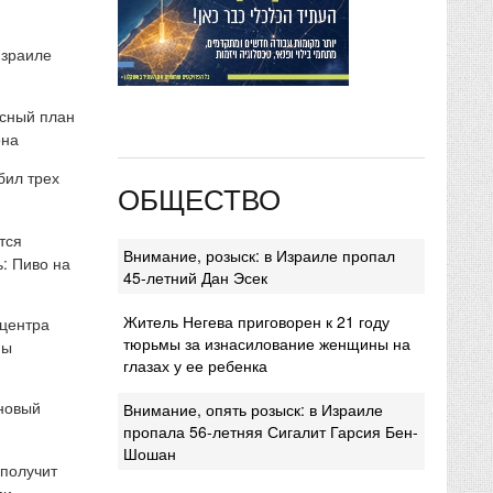
Израиле
сный план
она
бил трех
ОБЩЕСТВО
тся
Внимание, розыск: в Израиле пропал
: Пиво на
45-летний Дан Эсек
Житель Негева приговорен к 21 году
 центра
тюрьмы за изнасилование женщины на
мы
глазах у ее ребенка
 новый
Внимание, опять розыск: в Израиле
пропала 56-летняя Сигалит Гарсия Бен-
Шошан
 получит
ми