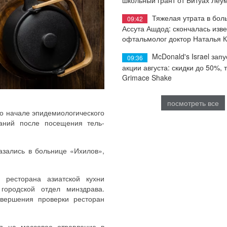
Тяжелая утрата в бол
09:42
Ассута Ашдод: скончалась изв
офтальмолог доктор Наталья 
McDonald's Israel запу
09:36
акции августа: скидки до 50%, 
Grimace Shake
посмотреть все
о начале эпидемиологического
аний после посещения тель-
зались в больнице «Ихилов»,
ресторана азиатской кухни
городской отдел минздрава.
вершения проверки ресторан
я на массовое отравление в