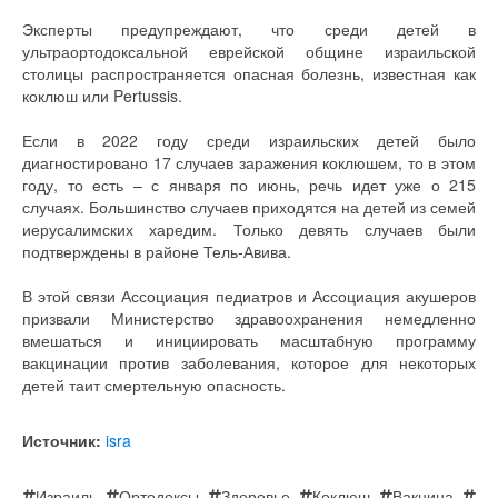
Эксперты предупреждают, что среди детей в
ультраортодоксальной еврейской общине израильской
столицы распространяется опасная болезнь, известная как
коклюш или Pertussis.
Если в 2022 году среди израильских детей было
диагностировано 17 случаев заражения коклюшем, то в этом
году, то есть – с января по июнь, речь идет уже о 215
случаях. Большинство случаев приходятся на детей из семей
иерусалимских харедим. Только девять случаев были
подтверждены в районе Тель-Авива.
В этой связи Ассоциация педиатров и Ассоциация акушеров
призвали Министерство здравоохранения немедленно
вмешаться и инициировать масштабную программу
вакцинации против заболевания, которое для некоторых
детей таит смертельную опасность.
Источник:
isra
Израиль
,
Ортодоксы
,
Здоровье
,
Коклюш
,
Вакцина
,