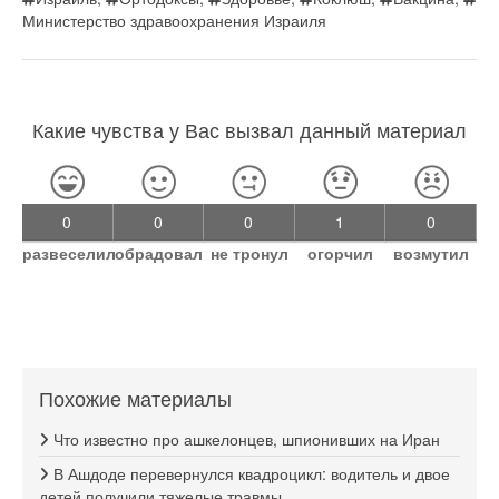
Министерство здравоохранения Израиля
Какие чувства у Вас вызвал данный материал
0
0
0
1
0
развеселил
обрадовал
не тронул
огорчил
возмутил
Похожие материалы
Что известно про ашкелонцев, шпионивших на Иран
В Ашдоде перевернулся квадроцикл: водитель и двое
детей получили тяжелые травмы