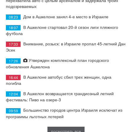
перехватила авто с целым арсеналом и задержала троих
подозреваемых
Дом в Ашкелоне занял 4-е место в Израиле
08:23
В Ашкелоне стартовал 20-й сезон лиги пляжного
18:07
футбола
Внимание, розыск: в Израиле пропал 45-летний Дан
17:33
Эсек
Утвержден комплексный план городского
17:26
обновления Ашкелона
В Ашкелоне автобус сбил трех женщин, одна
16:44
погибла
В Ашкелон возвращается грандиозный летний
12:04
фестиваль: Пиво на озере-3
Большинство городов центра Израиля исключат из
09:59
программы льготных лотерей
посмотреть все