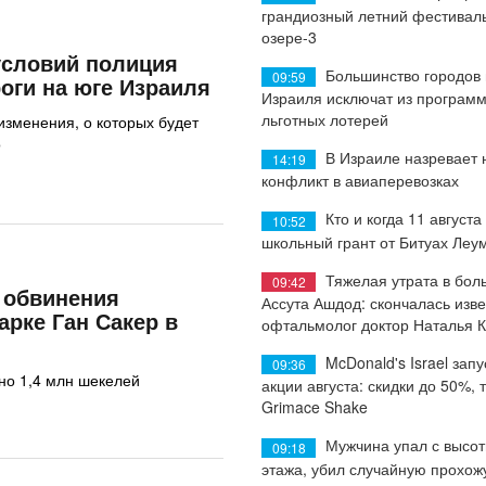
грандиозный летний фестиваль
озере-3
условий полиция
Большинство городов
09:59
оги на юге Израиля
Израиля исключат из програм
льготных лотерей
изменения, о которых будет
о
В Израиле назревает
14:19
конфликт в авиаперевозках
Кто и когда 11 августа
10:52
школьный грант от Битуах Леу
Тяжелая утрата в бол
09:42
обвинения
Ассута Ашдод: скончалась изв
арке Ган Сакер в
офтальмолог доктор Наталья 
McDonald's Israel запу
09:36
но 1,4 млн шекелей
акции августа: скидки до 50%, 
Grimace Shake
Мужчина упал с высот
09:18
этажа, убил случайную прохож