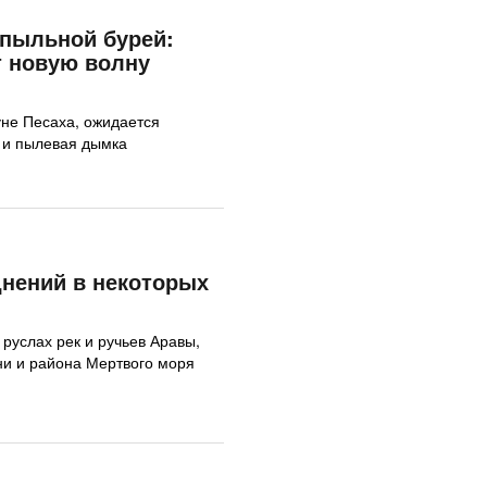
 пыльной бурей:
т новую волну
уне Песаха, ожидается
 и пылевая дымка
нений в некоторых
руслах рек и ручьев Аравы,
ни и района Мертвого моря