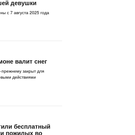
шей девушки
ы с 7 августа 2025 года
моне валит снег
-прежнему закрыт для
оевыми действиями
тили бесплатный
ки пожилых во