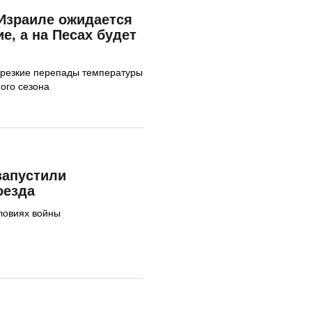
Израиле ожидается
е, а на Песах будет
 резкие перепады температуры
ого сезона
запустили
оезда
ловиях войны