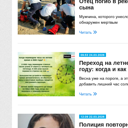
Отец погиб в рек
сына
Мужчина, которого унесл
обнаружен мертвым
Читать
09:53 24.03.2026
Переход на летн
году: когда и ка
Весна уже на пороге, а э
добавить лишний час сол
Читать
12:39 22.03.2026
Полиция повтор