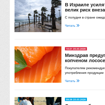
В Израиле усиля
велик риск внез
С полудня в стране ожид
Читать
10:21 25.03.2026
Минздрав предуп
копченом лососе
Покупателям рекомендует
употребления продукции
Читать
09:36 25.03.2026