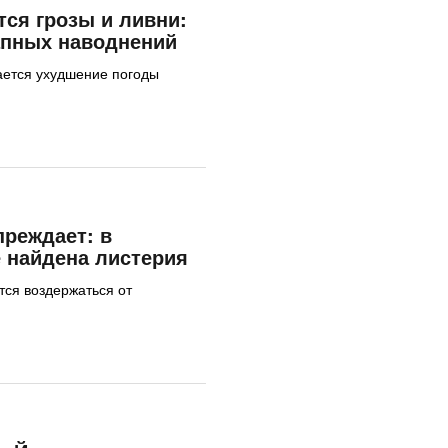
тся грозы и ливни:
апных наводнений
ается ухудшение погоды
реждает: в
 найдена листерия
ся воздержаться от