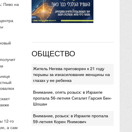
: Пиво на
 центра
мы
 новый
ОБЩЕСТВО
 получит
ми
Житель Негева приговорен к 21 году
тюрьмы за изнасилование женщины на
ьнице
глазах у ее ребенка
естный
Ковалюк
Внимание, опять розыск: в Израиле
пропала 56-летняя Сигалит Гарсия Бен-
скает
Шошан
также
Внимание, розыск: в Израиле пропала
ы 12-го
59-летняя Корен Яхимович
ую, а сам