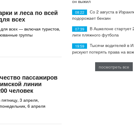
он выжил
рки и леса по всей
Со 2 августа в Израил
08:22
для всех
подорожает бензин
В Ашкелоне стартует 
 для всех — включая туристов,
07:39
лиги пляжного футбола
зованные группы
Тысячи водителей в 
19:59
рискуют потерять права на во
посмотреть все
чество пассажиров
лимской линии
200 человек
 пятницу, 3 апреля,
 понедельник, 6 апреля