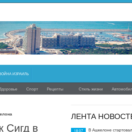
ВОЙНА ИЗРАИЛЬ
Здоровье
Спорт
Рецепты
Стиль жизни
Автомоби
ЛЕНТА НОВОСТ
келона
к Сигд в
В Ашкелоне стартовал
18:07