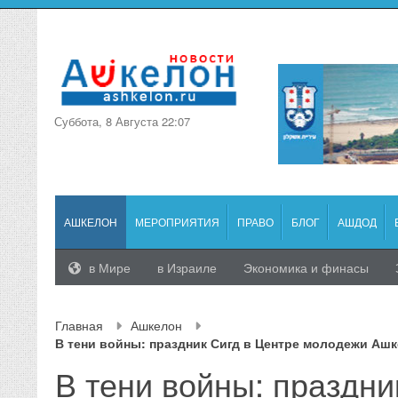
Суббота, 8 Августа 22:07
АШКЕЛОН
МЕРОПРИЯТИЯ
ПРАВО
БЛОГ
АШДОД
в Мире
в Израиле
Экономика и финасы
Главная
Ашкелон
В тени войны: праздник Сигд в Центре молодежи Аш
В тени войны: праздни