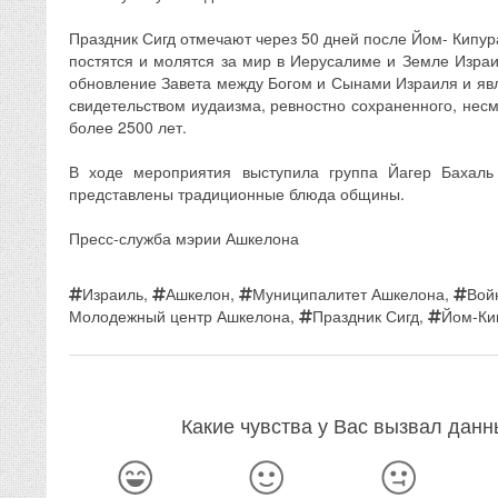
Праздник Сигд отмечают через 50 дней после Йом- Кипура
постятся и молятся за мир в Иерусалиме и Земле Израи
обновление Завета между Богом и Сынами Израиля и я
свидетельством иудаизма, ревностно сохраненного, несм
более 2500 лет.
В ходе мероприятия выступила группа Йагер Бахаль
представлены традиционные блюда общины.
Пресс-служба мэрии Ашкелона
Израиль
,
Ашкелон
,
Муниципалитет Ашкелона
,
Вой
Молодежный центр Ашкелона
,
Праздник Сигд
,
Йом-Ки
Какие чувства у Вас вызвал дан