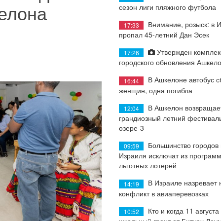
елона
сезон лиги пляжного футбола
Внимание, розыск: в 
17:33
пропал 45-летний Дан Эсек
Утвержден комплек
17:26
городского обновления Ашкел
В Ашкелоне автобус с
16:44
женщин, одна погибла
В Ашкелон возвращае
12:04
грандиозный летний фестиваль
озере-3
Большинство городов
09:59
Израиля исключат из програм
льготных лотерей
В Израиле назревает
14:19
конфликт в авиаперевозках
Кто и когда 11 августа
10:52
школьный грант от Битуах Леу