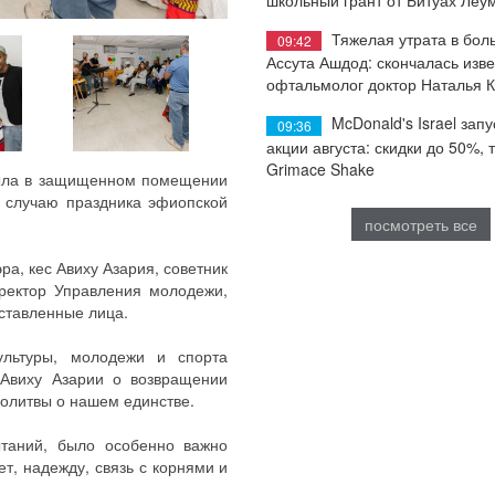
Тяжелая утрата в бол
09:42
Ассута Ашдод: скончалась изв
офтальмолог доктор Наталья 
McDonald's Israel запу
09:36
акции августа: скидки до 50%, 
Grimace Shake
 тыла в защищенном помещении
 случаю праздника эфиопской
посмотреть все
а, кес Авиху Азария, советник
ректор Управления молодежи,
ставленные лица.
ультуры, молодежи и спорта
 Авиху Азарии о возвращении
олитвы о нашем единстве.
ытаний, было особенно важно
т, надежду, связь с корнями и