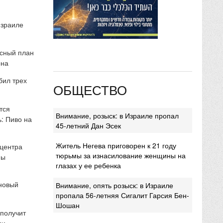
Израиле
сный план
она
бил трех
ОБЩЕСТВО
тся
Внимание, розыск: в Израиле пропал
: Пиво на
45-летний Дан Эсек
Житель Негева приговорен к 21 году
 центра
тюрьмы за изнасилование женщины на
мы
глазах у ее ребенка
 новый
Внимание, опять розыск: в Израиле
пропала 56-летняя Сигалит Гарсия Бен-
Шошан
 получит
ми