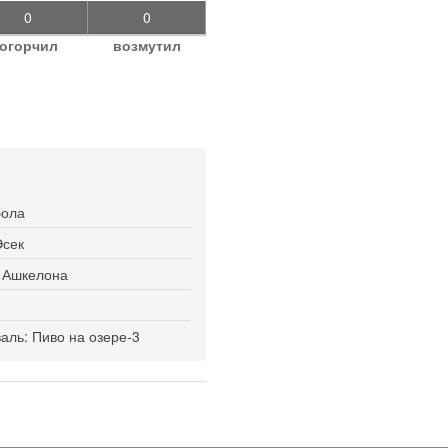
0
0
огорчил
возмутил
бола
Эсек
я Ашкелона
ль: Пиво на озере-3