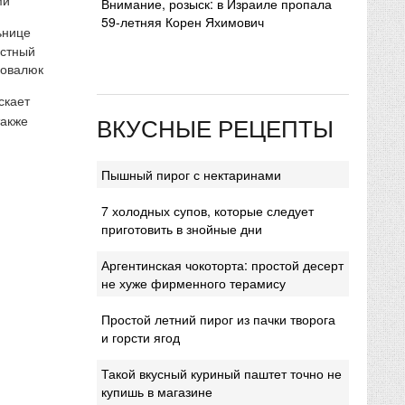
Внимание, розыск: в Израиле пропала
59-летняя Корен Яхимович
ьнице
естный
Ковалюк
скает
ВКУСНЫЕ РЕЦЕПТЫ
также
Пышный пирог с нектаринами
7 холодных супов, которые следует
приготовить в знойные дни
Аргентинская чокоторта: простой десерт
не хуже фирменного терамису
Простой летний пирог из пачки творога
и горсти ягод
Такой вкусный куриный паштет точно не
купишь в магазине