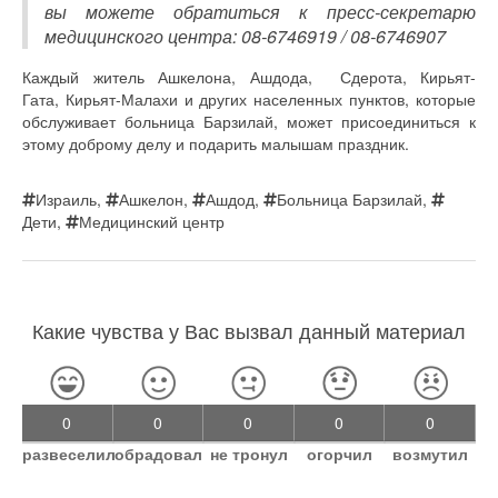
вы можете обратиться к пресс-секретарю
медицинского центра: 08-6746919 / 08-6746907
Каждый житель Ашкелона, Ашдода, Сдерота, Кирьят-
Гата, Кирьят-Малахи и других населенных пунктов, которые
обслуживает больница Барзилай, может присоединиться к
этому доброму делу и подарить малышам праздник.
Израиль
,
Ашкелон
,
Ашдод
,
Больница Барзилай
,
Дети
,
Медицинский центр
Какие чувства у Вас вызвал данный материал
0
0
0
0
0
развеселил
обрадовал
не тронул
огорчил
возмутил