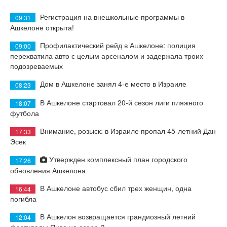
Регистрация на внешкольные программы в
09:31
Ашкелоне открыта!
Профилактический рейд в Ашкелоне: полиция
09:00
перехватила авто с целым арсеналом и задержала троих
подозреваемых
Дом в Ашкелоне занял 4-е место в Израиле
08:23
В Ашкелоне стартовал 20-й сезон лиги пляжного
18:07
футбола
Внимание, розыск: в Израиле пропал 45-летний Дан
17:33
Эсек
Утвержден комплексный план городского
17:26
обновления Ашкелона
В Ашкелоне автобус сбил трех женщин, одна
16:44
погибла
В Ашкелон возвращается грандиозный летний
12:04