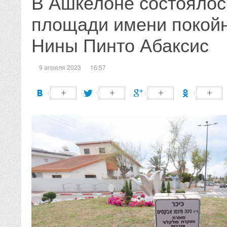
В Ашкелоне состоялос
площади имени покойн
Нины Пинто Абаксис
9 апреля 2023
16:57