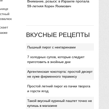
Внимание, розыск: в Израиле пропала
59-летняя Корен Яхимович
ьнице
естный
Ковалюк
скает
ВКУСНЫЕ РЕЦЕПТЫ
также
Пышный пирог с нектаринами
7 холодных супов, которые следует
приготовить в знойные дни
Аргентинская чокоторта: простой десерт
не хуже фирменного терамису
Простой летний пирог из пачки творога
и горсти ягод
Такой вкусный куриный паштет точно не
купишь в магазине