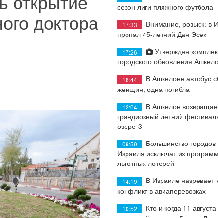
ь открытие
сезон лиги пляжного футбола
ого доктора
Внимание, розыск: в 
17:33
пропал 45-летний Дан Эсек
Утвержден комплек
17:26
городского обновления Ашкел
В Ашкелоне автобус с
16:44
женщин, одна погибла
В Ашкелон возвращае
12:04
грандиозный летний фестиваль
озере-3
Большинство городов
09:59
Израиля исключат из програм
льготных лотерей
В Израиле назревает
14:19
конфликт в авиаперевозках
Кто и когда 11 августа
10:52
школьный грант от Битуах Леу