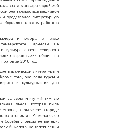
калавра и магистра еврейской
ебой она занималась медийной
а и представила литературную
а Израиля», а затем работала
льклора и юмора, а также
Университете Бар-Илан. Ее
и культуре евреев северного
учение израильских общин на
 поэтов за 2018 год.
дре израильской литературы и
Кроме того, она вела курсы и
иврите и культурологии для
лей за свою книгу «Интимные
ельная пьеса, которая была
й стране, в том числе в городе
ства и юности в Ашкелоне, ее
 и борьбы с раком ее матери.
роду Ашкелону на телевидении