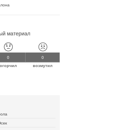
елона
ный материал
0
0
огорчил
возмутил
бола
Эсек