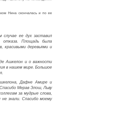
ком Нина скончалась и по ее
м случае ее дух заставил
о отказа. Площадь была
в, красивыми деревьями и
оде Ашкелон и о важности
ния в нашем мире. Большое
л.
Ашкелона, Дафне Амире и
 Спасибо Мерав Элош, Льву
коллегам за мудрые слова,
 не знали. Спасибо моему