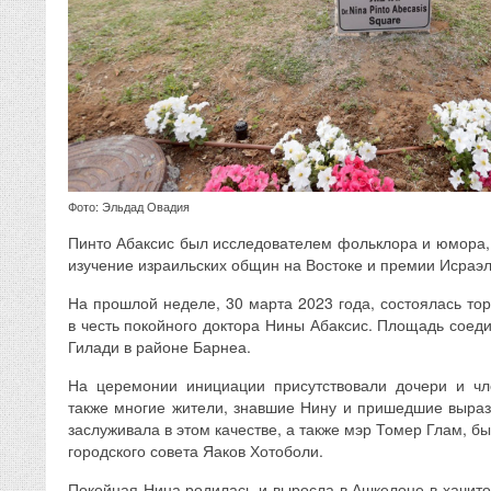
Фото: Эльдад Овадия
Пинто Абаксис был исследователем фольклора и юмора,
изучение израильских общин на Востоке и премии Исраэл
На прошлой неделе, 30 марта 2023 года, состоялась то
в честь покойного доктора Нины Абаксис. Площадь соед
Гилади в районе Барнеа.
На церемонии инициации присутствовали дочери и ч
также многие жители, знавшие Нину и пришедшие вырази
заслуживала в этом качестве, а также мэр Томер Глам, б
городского совета Яаков Хотоболи.
Покойная Нина родилась и выросла в Ашкелоне в хачит