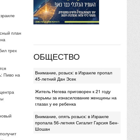
Израиле
сный план
она
бил трех
ОБЩЕСТВО
тся
Внимание, розыск: в Израиле пропал
: Пиво на
45-летний Дан Эсек
Житель Негева приговорен к 21 году
 центра
тюрьмы за изнасилование женщины на
мы
глазах у ее ребенка
 новый
Внимание, опять розыск: в Израиле
пропала 56-летняя Сигалит Гарсия Бен-
Шошан
 получит
ми