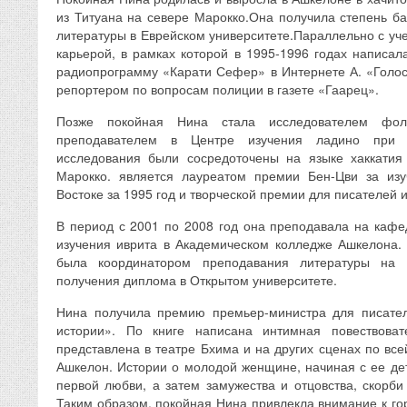
из Титуана на севере Марокко.Она получила степень ба
литературы в Еврейском университете.Параллельно с уч
карьерой, в рамках которой в 1995-1996 годах написал
радиопрограмму «Карати Сефер» в Интернете А. «Голос
репортером по вопросам полиции в газете «Гаарец».
Позже покойная Нина стала исследователем фо
преподавателем в Центре изучения ладино при 
исследования были сосредоточены на языке хаккатия 
Марокко. является лауреатом премии Бен-Цви за из
Востоке за 1995 год и творческой премии для писателей и
В период с 2001 по 2008 год она преподавала на кафе
изучения иврита в Академическом колледже Ашкелона. 
была координатором преподавания литературы на 
получения диплома в Открытом университете.
Нина получила премию премьер-министра для писате
истории». По книге написана интимная повествоват
представлена ​​в театре Бхима и на других сценах по все
Ашкелон. Истории о молодой женщине, начиная с ее дет
первой любви, а затем замужества и отцовства, скорби
Таким образом, покойная Нина привлекла внимание к го