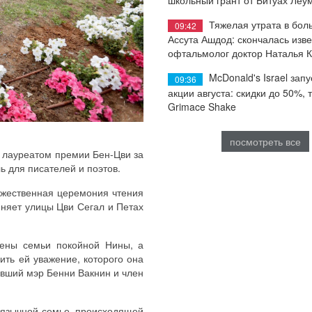
Тяжелая утрата в бол
09:42
Ассута Ашдод: скончалась изв
офтальмолог доктор Наталья 
McDonald's Israel запу
09:36
акции августа: скидки до 50%, 
Grimace Shake
посмотреть все
 лауреатом премии Бен-Цви за
ь для писателей и поэтов.
ржественная церемония чтения
иняет улицы Цви Сегал и Петах
лены семьи покойной Нины, а
ть ей уважение, которого она
ывший мэр Бенни Вакнин и член
оязычной семье, происходящей