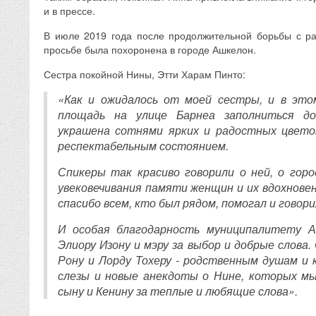
и в прессе.
В июле 2019 года после продолжительной борьбы с ра
просьбе была похоронена в городе Ашкелон.
Сестра покойной Нины, Этти Харам Пинто:
«Как и ожидалось от моей сестры, и в это
площадь на улице Барнеа заполниться д
украшена сотнями ярких и радостных цвето
респектабельным состоянием.
Спикеры так красиво говорили о ней, о гор
увековечивания памяти женщин и их вдохнове
спасибо всем, кто был рядом, помогал и говори
И особая благодарность муниципалитету 
Элиору Изону и мэру за выбор и добрые слова.
Рону и Лорду Тохеру - родственным душам и 
слезы и новые анекдоты о Нине, которых мы
сыну и Кенину за теплые и любящие слова».