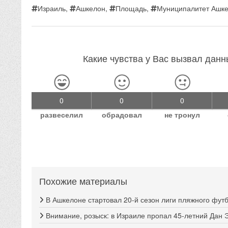
Израиль
,
Ашкелон
,
Площадь
,
Муниципалитет Ашк
Какие чувства у Вас вызвал дан
0
0
0
развеселил
обрадовал
не тронул
Похожие материалы
В Ашкелоне стартовал 20-й сезон лиги пляжного фут
Внимание, розыск: в Израиле пропал 45-летний Дан 