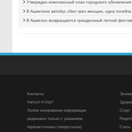
Утвержден комплексный план городского обновлени
В Ашкелоне автобус сбил трех женщин, одна погибла
В Ашкелон возвращается грандиозный летний фестива
Контакты
Эконо
הצהרת הנגישות*
Здоро
Любое копирование информации
Спорт
разрешено только с указанием
Рецеп
первоисточника (гиперссылка)
Стиль 