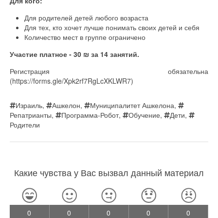
Для кого:
Для родителей детей любого возраста
Для тех, кто хочет лучше понимать своих детей и себя
Количество мест в группе ограничено
Участие платное - 30 ₪ за 14 занятий.
Регистрация обязательна
(https://forms.gle/Xpk2rf7RgLcXKLWR7)
Израиль
,
Ашкелон
,
Муниципалитет Ашкелона
,
Репатрианты
,
Программа-Робот
,
Обучение
,
Дети
,
Родители
Какие чувства у Вас вызвал данный материал
0
0
0
0
0