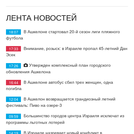
ЛЕНТА НОВОСТЕЙ
В Ашкелоне стартовал 20-й сезон лиги пляжного
18:07
футбола
Внимание, розыск: в Израиле пропал 45-летний Дан
17:33
Эсек
Утвержден комплексный план городского
17:26
обновления Ашкелона
В Ашкелоне автобус сбил трех женщин, одна
16:44
погибла
В Ашкелон возвращается грандиозный летний
12:04
фестиваль: Пиво на озере-3
Большинство городов центра Израиля исключат из
09:59
программы льготных лотерей
В Израиле назревает новый конфликт в
14:19