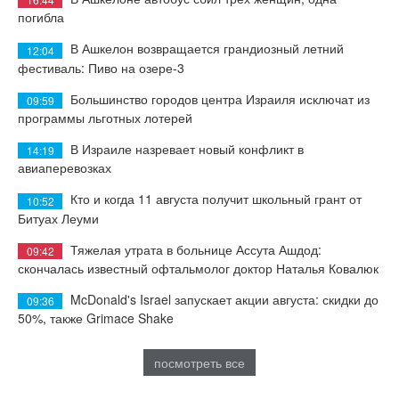
погибла
В Ашкелон возвращается грандиозный летний
12:04
фестиваль: Пиво на озере-3
Большинство городов центра Израиля исключат из
09:59
программы льготных лотерей
В Израиле назревает новый конфликт в
14:19
авиаперевозках
Кто и когда 11 августа получит школьный грант от
10:52
Битуах Леуми
Тяжелая утрата в больнице Ассута Ашдод:
09:42
скончалась известный офтальмолог доктор Наталья Ковалюк
McDonald's Israel запускает акции августа: скидки до
09:36
50%, также Grimace Shake
посмотреть все