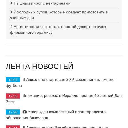
Пышный пирог с нектаринами
7 холодных супов, которые следует приготовить в
знойные дни
Аргентинская чокоторта: простой десерт не хуже
фирменного терамису
ЛЕНТА НОВОСТЕЙ
В Ашкелоне стартовал 20-й сезон лиги пляжного
18:07
футбола
Внимание, розыск: в Израиле пропал 45-летний Дан
17:33
Эсек
Утвержден комплексный план городского
17:26
обновления Ашкелона
В Ашкелоне автобус сбил трех женщин, одна
16:44