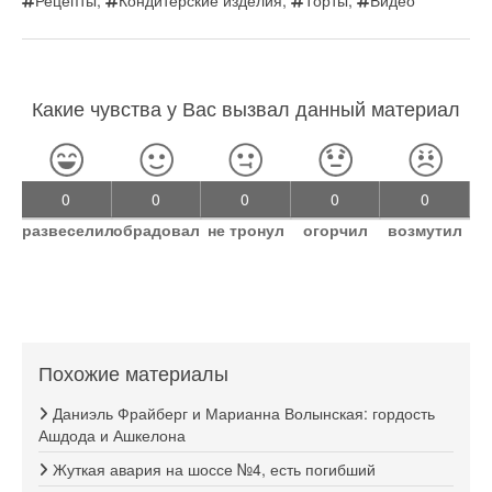
Рецепты
,
Кондитерские изделия
,
Торты
,
Видео
Какие чувства у Вас вызвал данный материал
0
0
0
0
0
развеселил
обрадовал
не тронул
огорчил
возмутил
Похожие материалы
Даниэль Фрайберг и Марианна Волынская: гордость
Ашдода и Ашкелона
Жуткая авария на шоссе №4, есть погибший