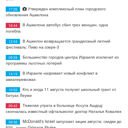
Утвержден комплексный план городского
17:26
обновления Ашкелона
В Ашкелоне автобус сбил трех женщин, одна
16:44
погибла
В Ашкелон возвращается грандиозный летний
12:04
фестиваль: Пиво на озере-3
Большинство городов центра Израиля исключат из
09:59
программы льготных лотерей
В Израиле назревает новый конфликт в
14:19
авиаперевозках
Кто и когда 11 августа получит школьный грант от
10:52
Битуах Леуми
Тяжелая утрата в больнице Ассута Ашдод:
09:42
скончалась известный офтальмолог доктор Наталья Ковалюк
McDonald's Israel запускает акции августа: скидки до
09:36
50%, также Grimace Shake