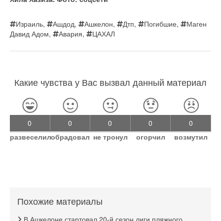
Израиль
,
Ашдод
,
Ашкелон
,
Дтп
,
Погибшие
,
Маген
Давид Адом
,
Авария
,
ЦАХАЛ
Какие чувства у Вас вызвал данный материал
0
0
0
0
0
развеселил
обрадовал
не тронул
огорчил
возмутил
Похожие материалы
В Ашкелоне стартовал 20-й сезон лиги пляжного