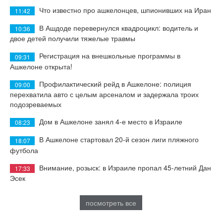
Что известно про ашкелонцев, шпионивших на Иран
11:42
В Ашдоде перевернулся квадроцикл: водитель и
10:36
двое детей получили тяжелые травмы
Регистрация на внешкольные программы в
09:31
Ашкелоне открыта!
Профилактический рейд в Ашкелоне: полиция
09:00
перехватила авто с целым арсеналом и задержала троих
подозреваемых
Дом в Ашкелоне занял 4-е место в Израиле
08:23
В Ашкелоне стартовал 20-й сезон лиги пляжного
18:07
футбола
Внимание, розыск: в Израиле пропал 45-летний Дан
17:33
Эсек
посмотреть все