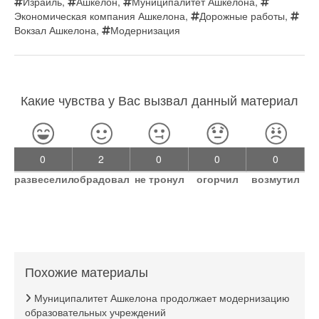
Израиль
,
Ашкелон
,
Муниципалитет Ашкелона
,
Экономическая компания Ашкелона
,
Дорожные работы
,
Вокзал Ашкелона
,
Модернизация
Какие чувства у Вас вызвал данный материал
0
2
0
0
0
развеселил
обрадовал
не тронул
огорчил
возмутил
Похожие материалы
Муниципалитет Ашкелона продолжает модернизацию
образовательных учреждений