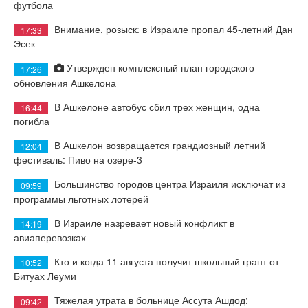
футбола
Внимание, розыск: в Израиле пропал 45-летний Дан
17:33
Эсек
Утвержден комплексный план городского
17:26
обновления Ашкелона
В Ашкелоне автобус сбил трех женщин, одна
16:44
погибла
В Ашкелон возвращается грандиозный летний
12:04
фестиваль: Пиво на озере-3
Большинство городов центра Израиля исключат из
09:59
программы льготных лотерей
В Израиле назревает новый конфликт в
14:19
авиаперевозках
Кто и когда 11 августа получит школьный грант от
10:52
Битуах Леуми
Тяжелая утрата в больнице Ассута Ашдод:
09:42