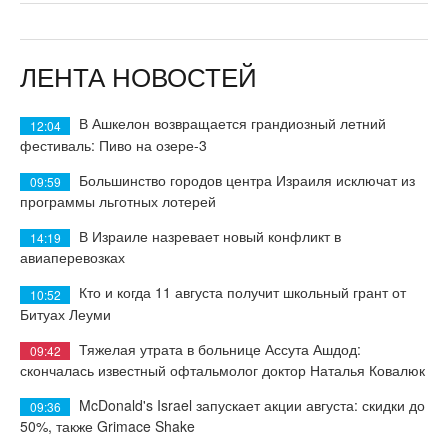
ЛЕНТА НОВОСТЕЙ
В Ашкелон возвращается грандиозный летний
12:04
фестиваль: Пиво на озере-3
Большинство городов центра Израиля исключат из
09:59
программы льготных лотерей
В Израиле назревает новый конфликт в
14:19
авиаперевозках
Кто и когда 11 августа получит школьный грант от
10:52
Битуах Леуми
Тяжелая утрата в больнице Ассута Ашдод:
09:42
скончалась известный офтальмолог доктор Наталья Ковалюк
McDonald's Israel запускает акции августа: скидки до
09:36
50%, также Grimace Shake