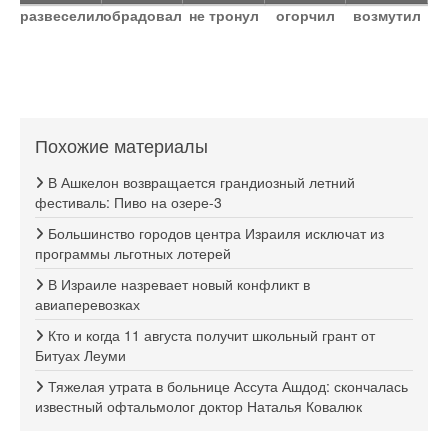
развеселил
обрадовал
не тронул
огорчил
возмутил
Похожие материалы
В Ашкелон возвращается грандиозный летний
фестиваль: Пиво на озере-3
Большинство городов центра Израиля исключат из
программы льготных лотерей
В Израиле назревает новый конфликт в
авиаперевозках
Кто и когда 11 августа получит школьный грант от
Битуах Леуми
Тяжелая утрата в больнице Ассута Ашдод: скончалась
известный офтальмолог доктор Наталья Ковалюк