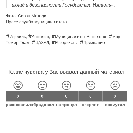
вклад в безопасность Государства Израиль».
Фото: Сиван Методи.
Пресс-служба муниципалитета
Израиль
,
Ашкелон
,
Муниципалитет Ашкелона
,
Мэр
Томер Глам
,
ЦАХАЛ
,
Резервисты
,
Признание
Какие чувства у Вас вызвал данный материал
0
0
0
0
0
развеселил
обрадовал
не тронул
огорчил
возмутил