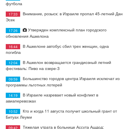
футбола
Внимание, розыск: в Израиле пропал 45-летний Дан
17:33
Эсек
Утвержден комплексный план городского
17:26
обновления Ашкелона
В Ашкелоне автобус сбил трех женщин, одна
16:44
погибла
В Ашкелон возвращается грандиозный летний
12:04
фестиваль: Пиво на озере-3
Большинство городов центра Израиля исключат из
09:59
программы льготных лотерей
В Израиле назревает новый конфликт в
14:19
авиаперевозках
Кто и когда 11 августа получит школьный грант от
10:52
Битуах Леуми
Тяжелая утрата в больнице Ассута Ашдод:
09:42