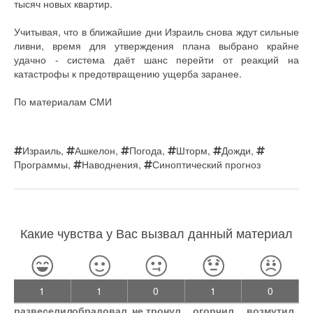
тысяч новых квартир.
Учитывая, что в ближайшие дни Израиль снова ждут сильные
ливни, время для утверждения плана выбрано крайне
удачно - система даёт шанс перейти от реакций на
катастрофы к предотвращению ущерба заранее.
По материалам СМИ
Израиль
,
Ашкелон
,
Погода
,
Шторм
,
Дожди
,
Программы
,
Наводнения
,
Синоптический прогноз
Какие чувства у Вас вызвал данный материал
1
1
0
1
0
развеселил
обрадовал
не тронул
огорчил
возмутил