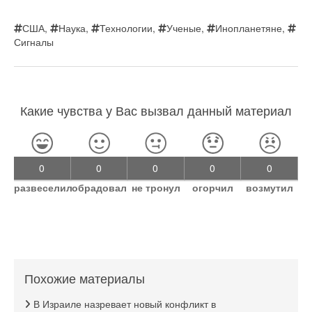
США
,
Наука
,
Технологии
,
Ученые
,
Инопланетяне
,
Сигналы
Какие чувства у Вас вызвал данный материал
0
0
0
0
0
развеселил
обрадовал
не тронул
огорчил
возмутил
Похожие материалы
В Израиле назревает новый конфликт в