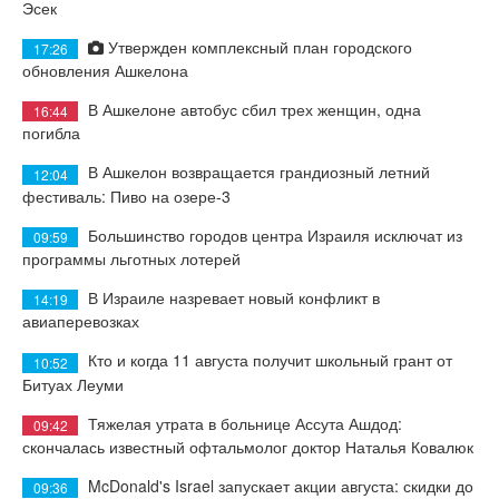
Эсек
Утвержден комплексный план городского
17:26
обновления Ашкелона
В Ашкелоне автобус сбил трех женщин, одна
16:44
погибла
В Ашкелон возвращается грандиозный летний
12:04
фестиваль: Пиво на озере-3
Большинство городов центра Израиля исключат из
09:59
программы льготных лотерей
В Израиле назревает новый конфликт в
14:19
авиаперевозках
Кто и когда 11 августа получит школьный грант от
10:52
Битуах Леуми
Тяжелая утрата в больнице Ассута Ашдод:
09:42
скончалась известный офтальмолог доктор Наталья Ковалюк
McDonald's Israel запускает акции августа: скидки до
09:36