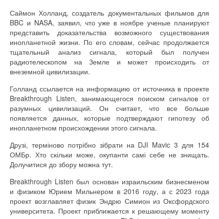
Саймон Холланд, создатель документальных фильмов для
BBC и NASA, заявил, что уже в ноябре ученые планируют
представить доказательства возможного существования
инопланетной жизни. По его словам, сейчас продолжается
тщательный анализ сигнала, который был получен
радиотелескопом на Земле и может происходить от
внеземной цивилизации.
Голланд ссылается на информацию от источника в проекте
Breakthrough Listen, занимающегося поиском сигналов от
разумных цивилизаций. Он считает, что все больше
появляется данных, которые подтверждают гипотезу об
инопланетном происхождении этого сигнала.
Друзі, терміново потрібно зібрати на DJI Mavic 3 для 154
ОМБр. Хто скільки може, окупанти самі себе не знищать.
Долучитися до збору можна тут.
Breakthrough Listen был основан израильским бизнесменом
и физиком Юрием Мильнером в 2016 году, а с 2023 года
проект возглавляет физик Эндрю Симион из Оксфордского
университета. Проект приближается к решающему моменту