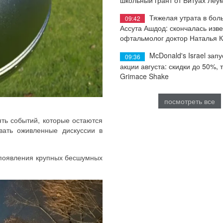
Тяжелая утрата в бол
09:42
Ассута Ашдод: скончалась изв
офтальмолог доктор Наталья 
McDonald's Israel запу
09:36
акции августа: скидки до 50%, 
Grimace Shake
посмотреть все
ять событий, которые остаются
вать оживленные дискуссии в
 появления крупных бесшумных