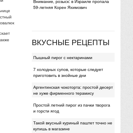
Внимание, розыск: в Израиле пропала
59-летняя Корен Яхимович
ьнице
естный
Ковалюк
скает
ВКУСНЫЕ РЕЦЕПТЫ
также
Пышный пирог с нектаринами
7 холодных супов, которые следует
приготовить в знойные дни
Аргентинская чокоторта: простой десерт
не хуже фирменного терамису
Простой летний пирог из пачки творога
и горсти ягод
Такой вкусный куриный паштет точно не
купишь в магазине