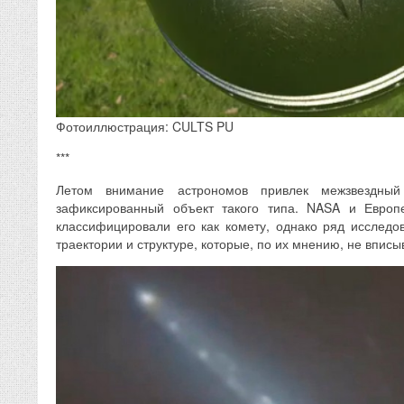
Фотоиллюстрация: CULTS PU
***
Летом внимание астрономов привлек межзвездный
зафиксированный объект такого типа. NASA и Европе
классифицировали его как комету, однако ряд исследо
траектории и структуре, которые, по их мнению, не впис