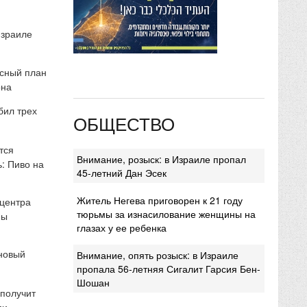
Израиле
сный план
она
бил трех
ОБЩЕСТВО
тся
Внимание, розыск: в Израиле пропал
: Пиво на
45-летний Дан Эсек
Житель Негева приговорен к 21 году
 центра
тюрьмы за изнасилование женщины на
мы
глазах у ее ребенка
 новый
Внимание, опять розыск: в Израиле
пропала 56-летняя Сигалит Гарсия Бен-
Шошан
 получит
ми