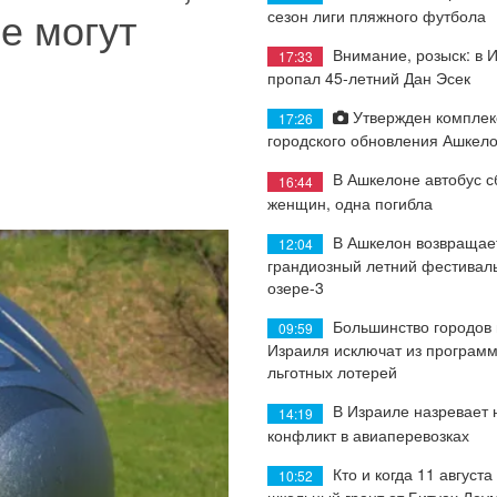
е могут
сезон лиги пляжного футбола
Внимание, розыск: в 
17:33
пропал 45-летний Дан Эсек
Утвержден комплек
17:26
городского обновления Ашкел
В Ашкелоне автобус с
16:44
женщин, одна погибла
В Ашкелон возвращае
12:04
грандиозный летний фестиваль
озере-3
Большинство городов
09:59
Израиля исключат из програм
льготных лотерей
В Израиле назревает
14:19
конфликт в авиаперевозках
Кто и когда 11 августа
10:52
школьный грант от Битуах Леу