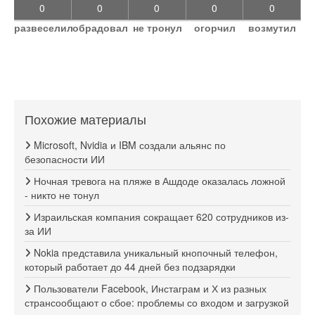
0
0
0
0
0
развеселил
обрадовал
не тронул
огорчил
возмутил
Похожие материалы
Microsoft, Nvidia и IBM создали альянс по
безопасности ИИ
Ночная тревога на пляже в Ашдоде оказалась ложной
- никто не тонул
Израильская компания сокращает 620 сотрудников из-
за ИИ
Nokia представила уникальный кнопочный телефон,
который работает до 44 дней без подзарядки
Пользователи Facebook, Инстаграм и Х из разных
странсообщают о сбое: проблемы со входом и загрузкой