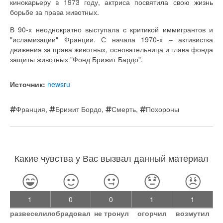
кинокарьеру в 1973 году, актриса посвятила свою жизнь
борьбе за права животных.
В 90-х неоднократно выступала с критикой иммигрантов и
"исламизации" Франции. С начала 1970-х – активистка
движения за права животных, основательница и глава фонда
защиты животных "Фонд Брижит Бардо".
Источник:
newsru
Франция
,
Брижит Бордо
,
Смерть
,
Похороны
Какие чувства у Вас вызвал данный материал
1
0
0
1
1
развеселил
обрадовал
не тронул
огорчил
возмутил