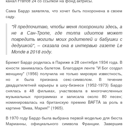
канал France 24 со ссылкой на фонд актрисы.
Сама Бардо заявляла, что хочет быть похоронена в своем
саду.
"Я предпочитаю, чтобы меня похоронили здесь, а
не в Сан-Тропе, где толпа идиотов может
повредить могилы моих родителей и бабушки с
дедушкой", – сказала она в интервью газете Le
Monde в 2018 году.
Брижит Бардо родилась в Париже в 28 сентября 1934 года. В
юности занималась балетом. Благодаря ленте "И Бог создал
женщину" (1956) получила не только мировую известность,
но и была признана секс-символом. В течение
двадцатилетней карьеры в шоу-бизнесе (1952-1973) Бардо
снялась в 48 фильмах, участвовала в многочисленных
музыкальных программах и записала около 80 песен;
номинировалась на британскую премию BAFTA за роль в
картине "Вива, Мария!" (1965).
В 1970 году Бардо была выбрана первой моделью для бюста
Марианны, официального символа Франции. Завершив