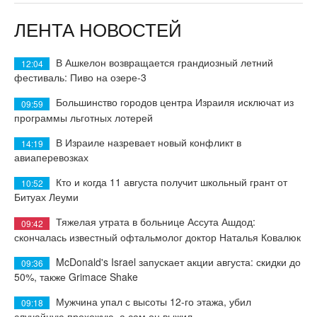
ЛЕНТА НОВОСТЕЙ
В Ашкелон возвращается грандиозный летний
12:04
фестиваль: Пиво на озере-3
Большинство городов центра Израиля исключат из
09:59
программы льготных лотерей
В Израиле назревает новый конфликт в
14:19
авиаперевозках
Кто и когда 11 августа получит школьный грант от
10:52
Битуах Леуми
Тяжелая утрата в больнице Ассута Ашдод:
09:42
скончалась известный офтальмолог доктор Наталья Ковалюк
McDonald's Israel запускает акции августа: скидки до
09:36
50%, также Grimace Shake
Мужчина упал с высоты 12-го этажа, убил
09:18
случайную прохожую, а сам он выжил