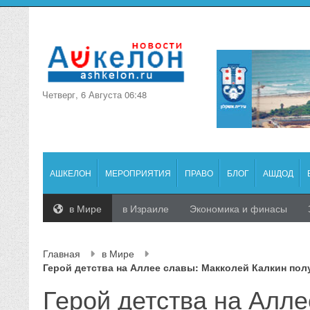
Четверг, 6 Августа 06:48
АШКЕЛОН
МЕРОПРИЯТИЯ
ПРАВО
БЛОГ
АШДОД
в Мире
в Израиле
Экономика и финасы
Главная
в Мире
Герой детства на Аллее славы: Макколей Калкин пол
Герой детства на Алле