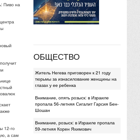
: Пиво на
 центра
мы
 новый
ОБЩЕСТВО
 получит
ми
Житель Негева приговорен к 21 году
тюрьмы за изнасилование женщины на
ьнице
глазах у ее ребенка
естный
Ковалюк
Внимание, опять розыск: в Израиле
пропала 56-летняя Сигалит Гарсия Бен-
скает
Шошан
также
Внимание, розыск: в Израиле пропала
ы 12-го
59-летняя Корен Яхимович
ую, а сам