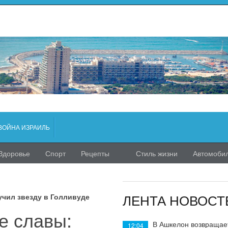
ВОЙНА ИЗРАИЛЬ
Здоровье
Спорт
Рецепты
Стиль жизни
Автомоби
ЛЕНТА НОВОСТ
учил звезду в Голливуде
е славы:
В Ашкелон возвращае
12:04