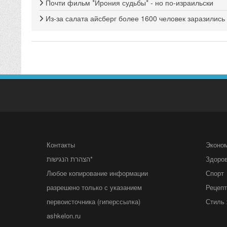
Почти фильм *Ирония судьбы* - но по-израильски
Из-за салата айсберг более 1600 человек заразилис
Контакты
Эконо
הצהרת הנגישות*
Здоро
Любое копирование информации
Спорт
разрешено только с указанием
Рецеп
первоисточника (гиперссылка)
Стиль 
ashkelon.ru