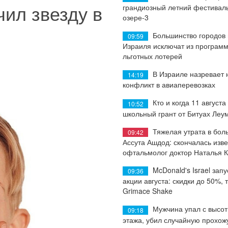
ил звезду в
грандиозный летний фестиваль
озере-3
Большинство городов
09:59
Израиля исключат из програм
льготных лотерей
В Израиле назревает
14:19
конфликт в авиаперевозках
Кто и когда 11 августа
10:52
школьный грант от Битуах Леу
Тяжелая утрата в бол
09:42
Ассута Ашдод: скончалась изв
офтальмолог доктор Наталья 
McDonald's Israel запу
09:36
акции августа: скидки до 50%, 
Grimace Shake
Мужчина упал с высот
09:18
этажа, убил случайную прохож