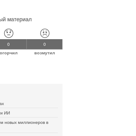
ный материал
0
0
огорчил
возмутил
ах
ти ИИ
ом новых миллионеров в