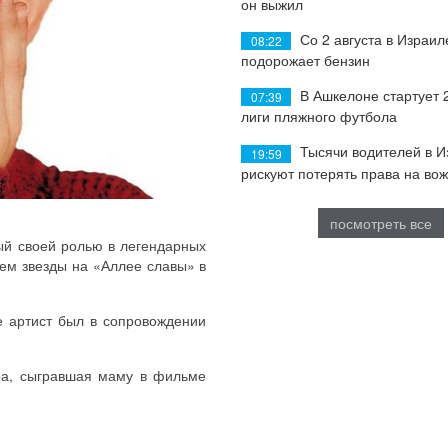
он выжил
Со 2 августа в Израил
08:22
подорожает бензин
В Ашкелоне стартует 
07:39
лиги пляжного футбола
Тысячи водителей в 
19:59
рискуют потерять права на во
посмотреть все
ый своей ролью в легендарных
ем звезды на «Аллее славы» в
е артист был в сопровождении
ра, сыгравшая маму в фильме