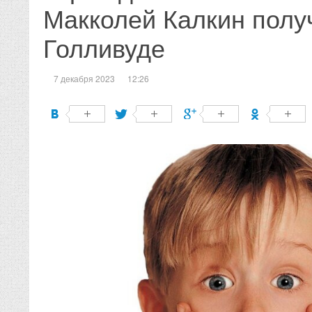
Макколей Калкин получ
Голливуде
7 декабря 2023
12:26