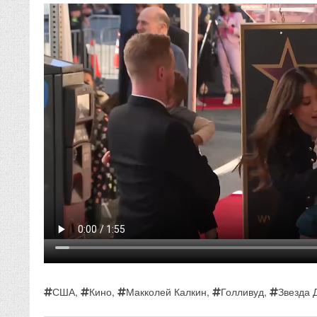
США
,
Кино
,
Макколей Калкин
,
Голливуд
,
Звезда 