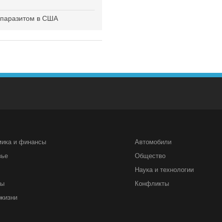
ь паразитом в США
мика и финансы
Автомобили
вье
Общество
Наука и технологии
ты
Конфликты
жизни