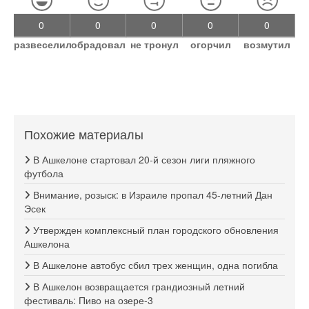
0
0
0
0
0
развеселил
обрадовал
не тронул
огорчил
возмутил
Похожие материалы
В Ашкелоне стартовал 20-й сезон лиги пляжного
футбола
Внимание, розыск: в Израиле пропал 45-летний Дан
Эсек
Утвержден комплексный план городского обновления
Ашкелона
В Ашкелоне автобус сбил трех женщин, одна погибла
В Ашкелон возвращается грандиозный летний
фестиваль: Пиво на озере-3