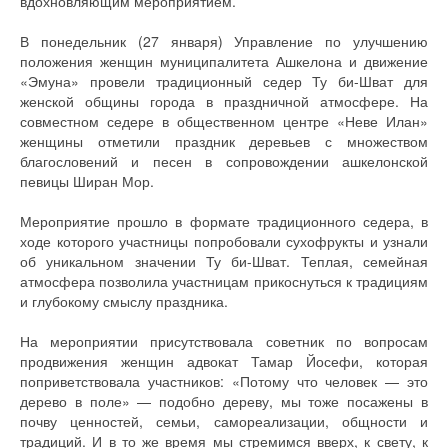
вдохновляющим мероприятием.
В понедельник (27 января) Управление по улучшению
положения женщин муниципалитета Ашкелона и движение
«Эмуна» провели традиционный седер Ту би-Шват для
женской общины города в праздничной атмосфере. На
совместном седере в общественном центре «Неве Илан»
женщины отметили праздник деревьев с множеством
благословений и песен в сопровождении ашкелонской
певицы Ширан Мор.
Мероприятие прошло в формате традиционного седера, в
ходе которого участницы попробовали сухофрукты и узнали
об уникальном значении Ту би-Шват. Теплая, семейная
атмосфера позволила участницам прикоснуться к традициям
и глубокому смыслу праздника.
На мероприятии присутствовала советник по вопросам
продвижения женщин адвокат Тамар Йосефи, которая
поприветствовала участников: «Потому что человек — это
дерево в поле» — подобно дереву, мы тоже посажены в
почву ценностей, семьи, самореализации, общности и
традиций. И в то же время мы стремимся вверх, к свету, к