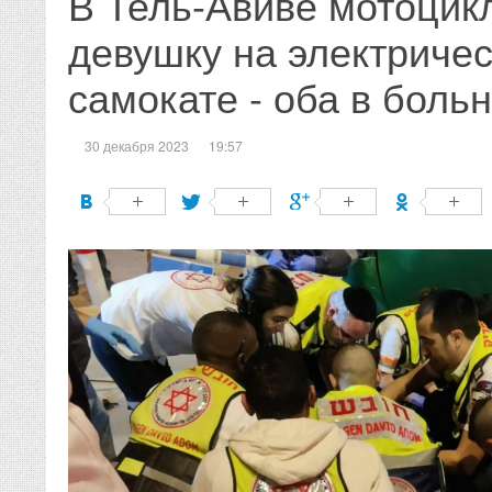
В Тель-Авиве мотоцик
девушку на электриче
самокате - оба в боль
30 декабря 2023
19:57