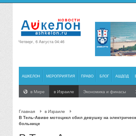
Четверг, 6 Августа 04:46
АШКЕЛОН
МЕРОПРИЯТИЯ
ПРАВО
БЛОГ
АШДОД
в Мире
в Израиле
Экономика и финасы
Главная
в Израиле
В Тель-Авиве мотоцикл сбил девушку на электрическ
больнице