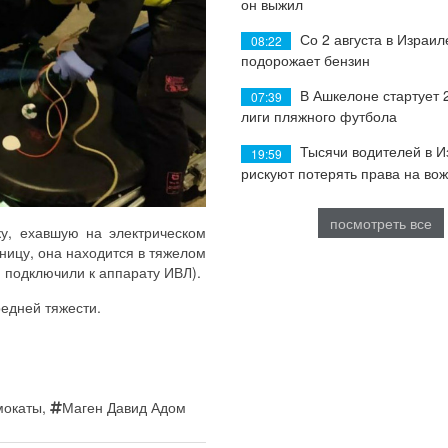
он выжил
Со 2 августа в Израил
08:22
подорожает бензин
В Ашкелоне стартует 
07:39
лиги пляжного футбола
Тысячи водителей в 
19:59
рискуют потерять права на во
посмотреть все
у, ехавшую на электрическом
ницу, она находится в тяжелом
и подключили к аппарату ИВЛ).
редней тяжести.
мокаты
,
Маген Давид Адом