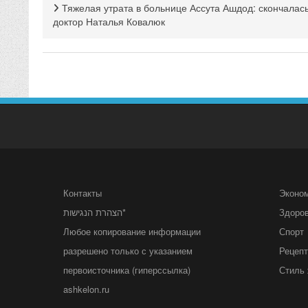
Тяжелая утрата в больнице Ассута Ашдод: скончалас
доктор Наталья Ковалюк
Контакты
Эконо
הצהרת הנגישות*
Здоро
Любое копирование информации
Спорт
разрешено только с указанием
Рецеп
первоисточника (гиперссылка)
Стиль 
ashkelon.ru