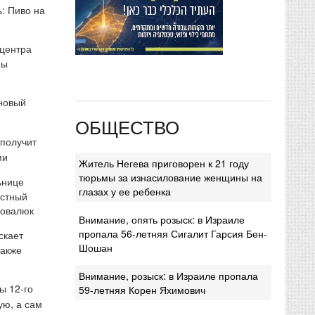
: Пиво на
 центра
мы
 новый
ОБЩЕСТВО
 получит
ми
Житель Негева приговорен к 21 году
тюрьмы за изнасилование женщины на
ьнице
глазах у ее ребенка
естный
Ковалюк
Внимание, опять розыск: в Израиле
пропала 56-летняя Сигалит Гарсия Бен-
скает
Шошан
также
Внимание, розыск: в Израиле пропала
ы 12-го
59-летняя Корен Яхимович
ую, а сам