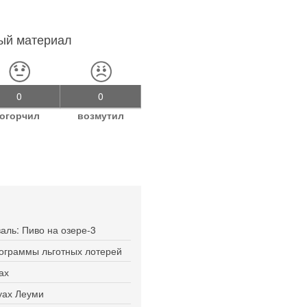
ный материал
0
0
огорчил
возмутил
ль: Пиво на озере-3
рограммы льготных лотерей
ах
туах Леуми