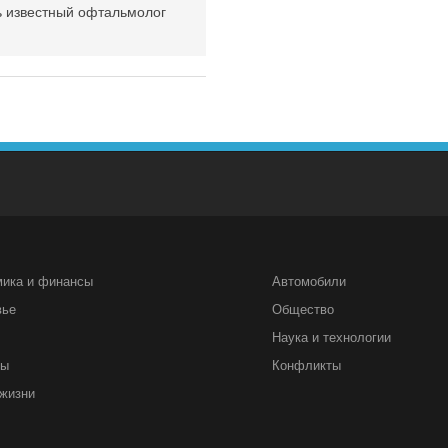
ь известный офтальмолог
мика и финансы
Автомобили
вье
Общество
Наука и технологии
ты
Конфликты
жизни