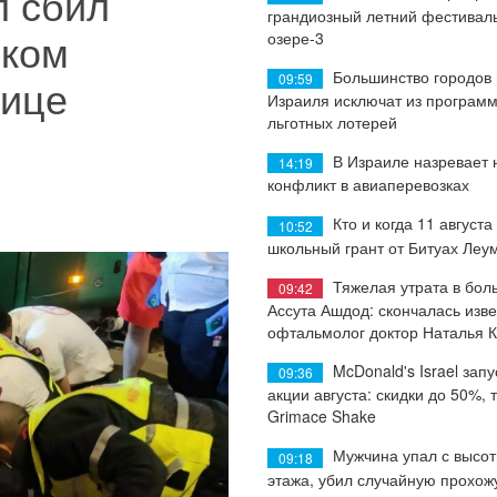
л сбил
грандиозный летний фестиваль
ском
озере-3
Большинство городов
09:59
нице
Израиля исключат из програм
льготных лотерей
В Израиле назревает
14:19
конфликт в авиаперевозках
Кто и когда 11 августа
10:52
школьный грант от Битуах Леу
Тяжелая утрата в бол
09:42
Ассута Ашдод: скончалась изв
офтальмолог доктор Наталья 
McDonald's Israel запу
09:36
акции августа: скидки до 50%, 
Grimace Shake
Мужчина упал с высот
09:18
этажа, убил случайную прохож