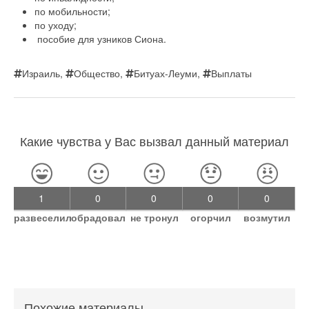
по мобильности;
по уходу;
пособие для узников Сиона.
Израиль
,
Общество
,
Битуах-Леуми
,
Выплаты
Какие чувства у Вас вызвал данный материал
1
0
0
0
0
развеселил
обрадовал
не тронул
огорчил
возмутил
Похожие материалы