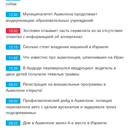
собак
Муниципалитет Ашкелона продолжает
13:30
модернизацию образовательных учреждений
Зогловек отзывает часть сервелата из-за отсутствия
13:02
этикетки с информацией об аллергенах
Cколько стоит владение машиной в Израиле
12:15
Что известно про ашкелонцев, шпионивших на Иран
11:42
В Ашдоде перевернулся квадроцикл: водитель и
10:36
двое детей получили тяжелые травмы
Регистрация на внешкольные программы в
09:31
Ашкелоне открыта!
Профилактический рейд в Ашкелоне: полиция
09:00
перехватила авто с целым арсеналом и задержала троих
подозреваемых
Дом в Ашкелоне занял 4-е место в Израиле
08:23