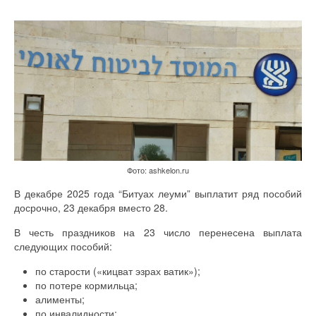
Фото: ashkelon.ru
В декабре 2025 года “Битуах леуми” выплатит ряд пособий
досрочно, 23 декабря вместо 28.
В честь праздников на 23 число перенесена выплата
следующих пособий:
по старости («кицват эзрах ватик»);
по потере кормильца;
алименты;
по инвалидности;