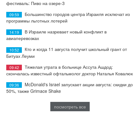
фестиваль: Пиво на озере-3
Большинство городов центра Израиля исключат из
09:59
программы льготных лотерей
В Израиле назревает новый конфликт в
14:19
авиаперевозках
Кто и когда 11 августа получит школьный грант от
10:52
Битуах Леуми
Тяжелая утрата в больнице Ассута Ашдод:
09:42
скончалась известный офтальмолог доктор Наталья Ковалюк
McDonald's Israel запускает акции августа: скидки до
09:36
50%, также Grimace Shake
посмотреть все