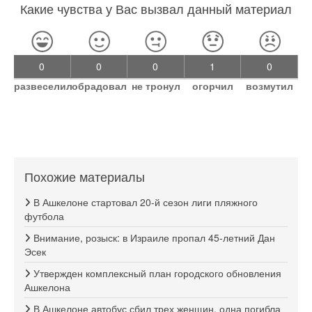
Какие чувства у Вас вызвал данный материал
0
0
0
1
0
развеселил
обрадовал
не тронул
огорчил
возмутил
Похожие материалы
В Ашкелоне стартовал 20-й сезон лиги пляжного
футбола
Внимание, розыск: в Израиле пропал 45-летний Дан
Эсек
Утвержден комплексный план городского обновления
Ашкелона
В Ашкелоне автобус сбил трех женщин, одна погибла