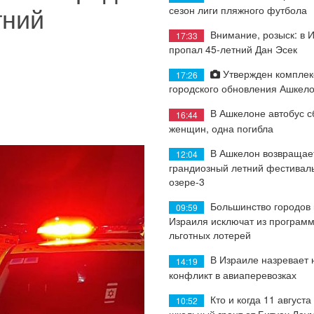
тний
сезон лиги пляжного футбола
Внимание, розыск: в 
17:33
пропал 45-летний Дан Эсек
Утвержден комплек
17:26
городского обновления Ашкел
В Ашкелоне автобус с
16:44
женщин, одна погибла
В Ашкелон возвращае
12:04
грандиозный летний фестиваль
озере-3
Большинство городов
09:59
Израиля исключат из програм
льготных лотерей
В Израиле назревает
14:19
конфликт в авиаперевозках
Кто и когда 11 августа
10:52
школьный грант от Битуах Леу