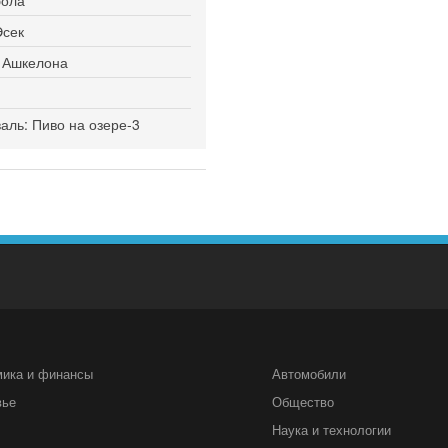
Эсек
я Ашкелона
ль: Пиво на озере-3
мика и финансы
Автомобили
вье
Общество
Наука и технологии