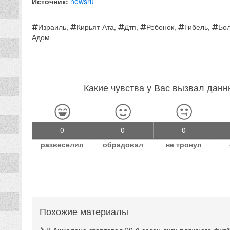
Источник:
newsru
Израиль
,
Кирьят-Ата
,
Дтп
,
Ребенок
,
Гибель
,
Бо
Адом
Какие чувства у Вас вызвал дан
0
0
0
развеселил
обрадовал
не тронул
Похожие материалы
В Ашкелоне стартовал 20-й сезон лиги пляжного фут