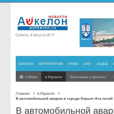
Суббота, 8 Августа 05:17
АШКЕЛОН
МЕРОПРИЯТИЯ
ПРАВО
БЛОГ
АШДОД
в Мире
в Израиле
Экономика и финасы
Главная
в Израиле
В автомобильной аварии в городе Кирьят-Ата погиб 
В автомобильной авар