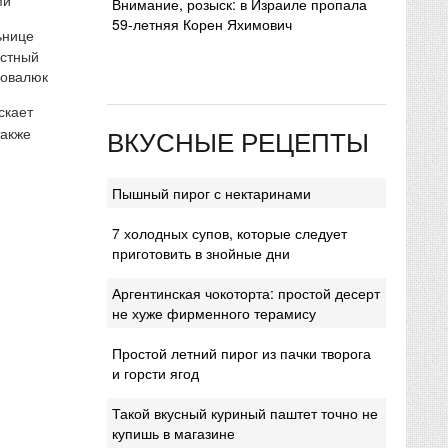
Внимание, розыск: в Израиле пропала
59-летняя Корен Яхимович
ьнице
естный
Ковалюк
скает
ВКУСНЫЕ РЕЦЕПТЫ
также
Пышный пирог с нектаринами
7 холодных супов, которые следует
приготовить в знойные дни
Аргентинская чокоторта: простой десерт
не хуже фирменного терамису
Простой летний пирог из пачки творога
и горсти ягод
Такой вкусный куриный паштет точно не
купишь в магазине