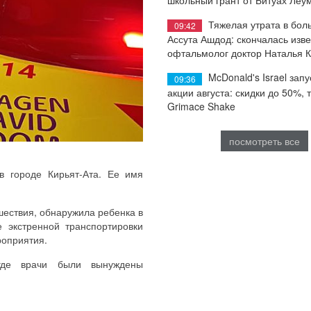
Тяжелая утрата в бол
09:42
Ассута Ашдод: скончалась изв
офтальмолог доктор Наталья 
McDonald's Israel запу
09:36
акции августа: скидки до 50%, 
Grimace Shake
посмотреть все
в городе Кирьят-Ата. Ее имя
ествия, обнаружила ребенка в
е экстренной транспортировки
оприятия.
где врачи были вынуждены