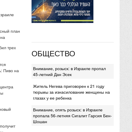
Израиле
сный план
она
бил трех
ОБЩЕСТВО
тся
Внимание, розыск: в Израиле пропал
: Пиво на
45-летний Дан Эсек
Житель Негева приговорен к 21 году
 центра
тюрьмы за изнасилование женщины на
мы
глазах у ее ребенка
 новый
Внимание, опять розыск: в Израиле
пропала 56-летняя Сигалит Гарсия Бен-
Шошан
 получит
ми