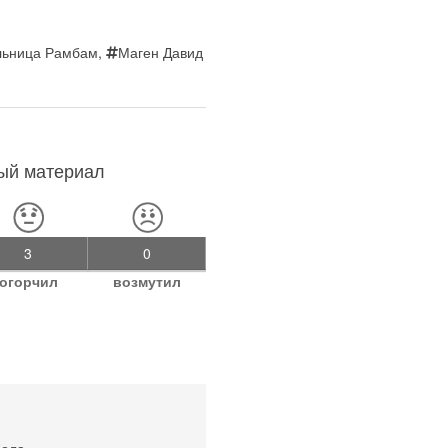
льница Рамбам
,
Маген Давид
ный материал
3
0
огорчил
возмутил
бола