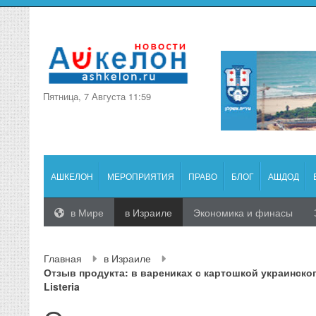
Пятница, 7 Августа 11:59
АШКЕЛОН
МЕРОПРИЯТИЯ
ПРАВО
БЛОГ
АШДОД
в Мире
в Израиле
Экономика и финасы
Главная
в Израиле
Отзыв продукта: в варениках с картошкой украинско
Listeria