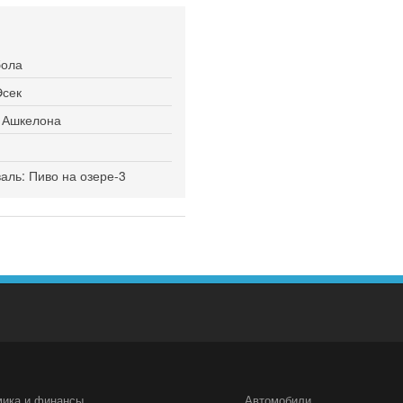
бола
Эсек
я Ашкелона
ль: Пиво на озере-3
мика и финансы
Автомобили