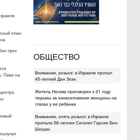
Израиле
сный план
она
бил трех
ОБЩЕСТВО
тся
Внимание, розыск: в Израиле пропал
: Пиво на
45-летний Дан Эсек
Житель Негева приговорен к 21 году
 центра
тюрьмы за изнасилование женщины на
мы
глазах у ее ребенка
 новый
Внимание, опять розыск: в Израиле
пропала 56-летняя Сигалит Гарсия Бен-
Шошан
 получит
ми