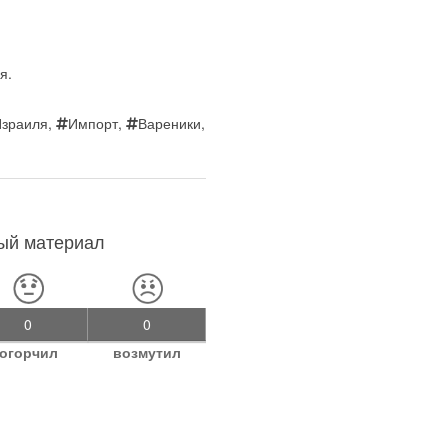
я.
Израиля
,
Импорт
,
Вареники
,
ный материал
0
0
огорчил
возмутил