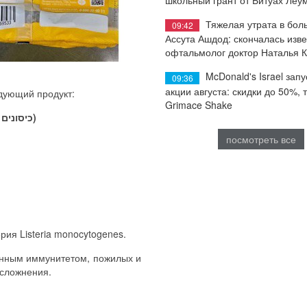
Тяжелая утрата в бол
09:42
Ассута Ашдод: скончалась изв
офтальмолог доктор Наталья 
McDonald's Israel запу
09:36
акции августа: скидки до 50%, 
едующий продукт:
Grimace Shake
Вареники с картофельной начинкой (כיסונים במילוי תפוח אדמה)
посмотреть все
рия Listeria monocytogenes.
енным иммунитетом, пожилых и
осложнения.