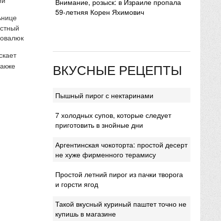
Внимание, розыск: в Израиле пропала
59-летняя Корен Яхимович
ьнице
естный
Ковалюк
скает
ВКУСНЫЕ РЕЦЕПТЫ
также
Пышный пирог с нектаринами
7 холодных супов, которые следует
приготовить в знойные дни
Аргентинская чокоторта: простой десерт
не хуже фирменного терамису
Простой летний пирог из пачки творога
и горсти ягод
Такой вкусный куриный паштет точно не
купишь в магазине