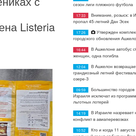
ениках с
сезон лиги пляжного футбола
о
Внимание, розыск: в 
17:33
пропал 45-летний Дан Эсек
на Listeria
Утвержден комплек
17:26
городского обновления Ашкел
В Ашкелоне автобус с
16:44
женщин, одна погибла
В Ашкелон возвращае
12:04
грандиозный летний фестиваль
озере-3
Большинство городов
09:59
Израиля исключат из програм
льготных лотерей
В Израиле назревает
14:19
конфликт в авиаперевозках
Кто и когда 11 августа
10:52
школьный грант от Битуах Леу