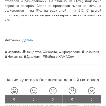
столяров и разнорабочих. На столько же (15%) подскочил
спрос на поваров. Спрос на продавцов вырос на 10%, на
официантов – на 9%, на водителей – на 8%. С другой
стороны, число вакансий для инженеров и техников упало на
7%.
Источник:
Детали
Израиль
,
Общество
,
Работа
,
Профессия
,
Вакансия
,
Нехватка
,
Дефицит
,
Война с ХАМАСом
Какие чувства у Вас вызвал данный материал
0
0
0
0
0
развеселил
обрадовал
не тронул
огорчил
возмутил