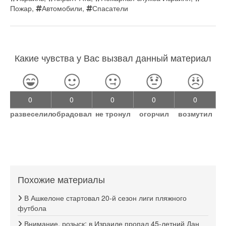
Пожар
,
Автомобили
,
Спасатели
Какие чувства у Вас вызвал данный материал
0
0
0
0
0
развеселил
обрадовал
не тронул
огорчил
возмутил
Похожие материалы
В Ашкелоне стартовал 20-й сезон лиги пляжного
футбола
Внимание, розыск: в Израиле пропал 45-летний Дан