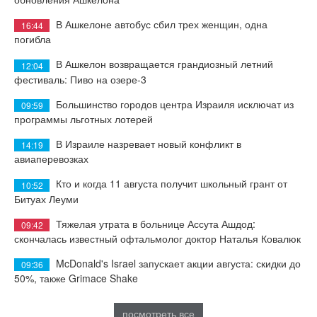
В Ашкелоне автобус сбил трех женщин, одна
16:44
погибла
В Ашкелон возвращается грандиозный летний
12:04
фестиваль: Пиво на озере-3
Большинство городов центра Израиля исключат из
09:59
программы льготных лотерей
В Израиле назревает новый конфликт в
14:19
авиаперевозках
Кто и когда 11 августа получит школьный грант от
10:52
Битуах Леуми
Тяжелая утрата в больнице Ассута Ашдод:
09:42
скончалась известный офтальмолог доктор Наталья Ковалюк
McDonald's Israel запускает акции августа: скидки до
09:36
50%, также Grimace Shake
посмотреть все