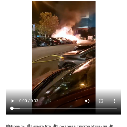
Израиль
,
Кирьят-Ата
,
Пожарная служба Израиля
,