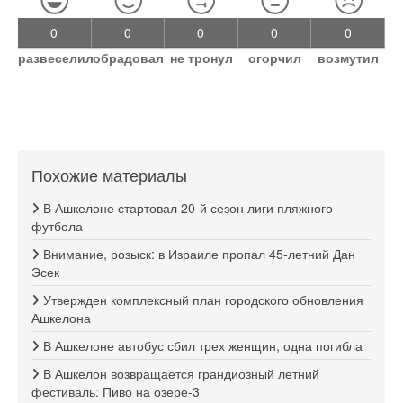
0
0
0
0
0
развеселил
обрадовал
не тронул
огорчил
возмутил
Похожие материалы
В Ашкелоне стартовал 20-й сезон лиги пляжного
футбола
Внимание, розыск: в Израиле пропал 45-летний Дан
Эсек
Утвержден комплексный план городского обновления
Ашкелона
В Ашкелоне автобус сбил трех женщин, одна погибла
В Ашкелон возвращается грандиозный летний
фестиваль: Пиво на озере-3