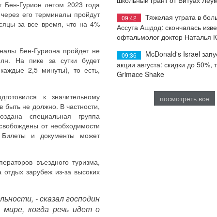
 Бен-Гурион летом 2023 года
 через его терминалы пройдут
Тяжелая утрата в бол
09:42
сяцы за все время, что на 4%
Ассута Ашдод: скончалась изв
офтальмолог доктор Наталья 
иналы Бен-Гуриона пройдет не
McDonald's Israel запу
09:36
лн. На пике за сутки будет
акции августа: скидки до 50%, 
каждые 2,5 минуты), то есть,
Grimace Shake
дготовился к значительному
посмотреть все
 быть не должно. В частности,
оздана специальная группа
освобождены от необходимости
. Билеты и документы может
ператоров въездного туризма,
а отдых зарубеж из-за высоких
ьности, - сказал господин
 мире, когда речь идет о