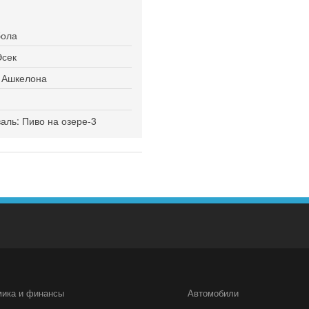
бола
Эсек
я Ашкелона
ль: Пиво на озере-3
мика и финансы
Автомобили