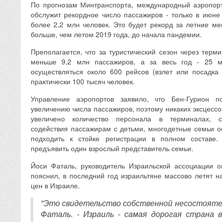
По прогнозам Минтранспорта, международный аэропорт
обслужит рекордное число пассажиров - только в июне
более 2,2 млн человек. Это будет рекорд за летние ме
больше, чем летом 2019 года, до начала пандемии.
Преполагается, что за туристический сезон через терм
меньше 9,2 млн пассажиров, а за весь год - 25 м
осуществляться около 600 рейсов (взлет или посадка 
практически 100 тысяч человек.
Управление аэропортов заявило, что Бен-Гурион по
увеличению числа пассажиров, поэтому никаких эксцессов
увеличено количество персонала в терминалах, с
содействия пассажирам с детьми, многодетные семьи 
подходить к стойке регистрации в полном составе
предъявить один взрослый представитель семьи.
Йоси Фаталь, руководитель Израильской ассоциации о
пояснил, в последний год израильтяне массово летят н
цен в Израиле.
"Это свидетельство собственной несостоятел
Фаталь. - Израиль - самая дорогая страна в