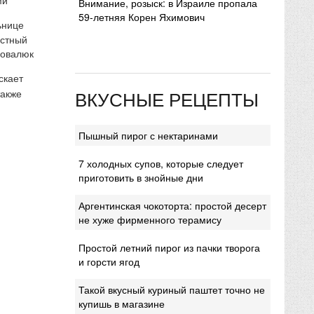
Внимание, розыск: в Израиле пропала
59-летняя Корен Яхимович
ьнице
естный
Ковалюк
скает
ВКУСНЫЕ РЕЦЕПТЫ
также
Пышный пирог с нектаринами
7 холодных супов, которые следует
приготовить в знойные дни
Аргентинская чокоторта: простой десерт
не хуже фирменного терамису
Простой летний пирог из пачки творога
и горсти ягод
Такой вкусный куриный паштет точно не
купишь в магазине