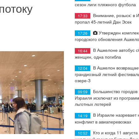
потоку
сезон лиги пляжного футбола
Внимание, розыск: в 
17:33
пропал 45-летний Дан Эсек
Утвержден комплек
17:26
городского обновления Ашкел
В Ашкелоне автобус с
16:44
женщин, одна погибла
В Ашкелон возвращае
12:04
грандиозный летний фестиваль
озере-3
Большинство городов
09:59
Израиля исключат из програм
льготных лотерей
В Израиле назревает
14:19
конфликт в авиаперевозках
Кто и когда 11 августа
10:52
школьный грант от Битуах Леу