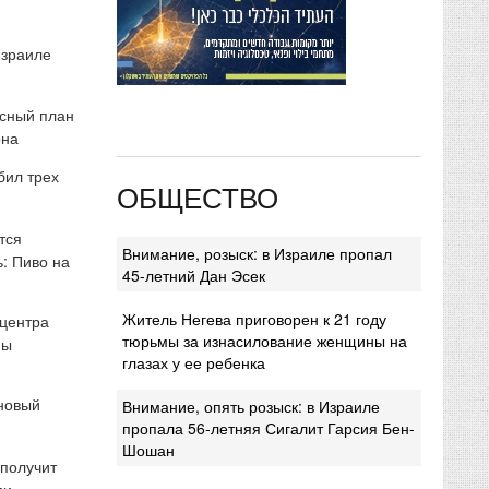
Израиле
сный план
она
бил трех
ОБЩЕСТВО
тся
Внимание, розыск: в Израиле пропал
: Пиво на
45-летний Дан Эсек
Житель Негева приговорен к 21 году
 центра
тюрьмы за изнасилование женщины на
мы
глазах у ее ребенка
 новый
Внимание, опять розыск: в Израиле
пропала 56-летняя Сигалит Гарсия Бен-
Шошан
 получит
ми