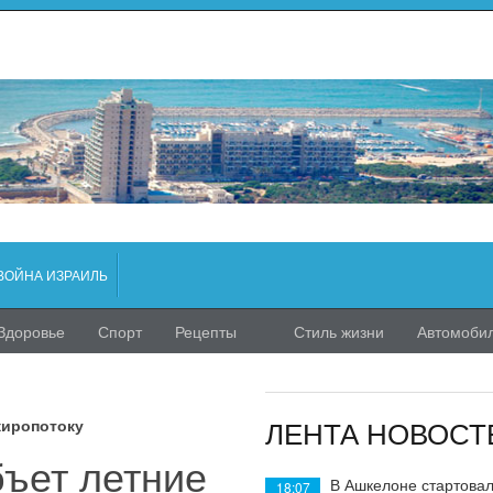
ВОЙНА ИЗРАИЛЬ
Здоровье
Спорт
Рецепты
Стиль жизни
Автомоби
ЛЕНТА НОВОСТ
жиропотоку
бъет летние
В Ашкелоне стартовал
18:07