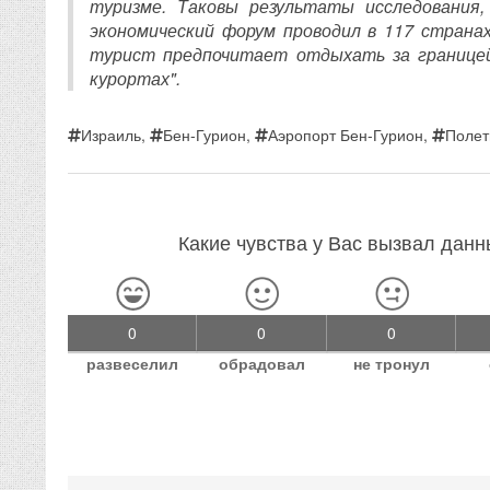
туризме. Таковы результаты исследования
экономический форум проводил в 117 странах
турист предпочитает отдыхать за границей
курортах".
Израиль
,
Бен-Гурион
,
Аэропорт Бен-Гурион
,
Поле
Какие чувства у Вас вызвал дан
0
0
0
развеселил
обрадовал
не тронул