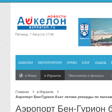
Пятница, 7 Августа 17:39
АШКЕЛОН
МЕРОПРИЯТИЯ
ПРАВО
БЛОГ
АШДОД
в Мире
в Израиле
Экономика и финасы
Главная
в Израиле
Аэропорт Бен-Гурион бъет летние рекорды по пасса
Аэропорт Бен-Гурион 