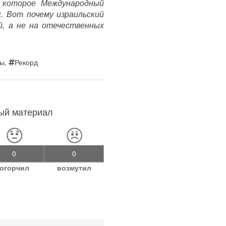
, которое Международный
. Вот почему израильский
, а не на отечественных
ты
,
Рекорд
ный материал
0
0
огорчил
возмутил