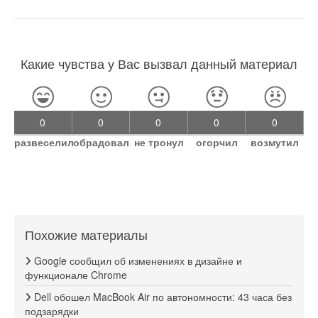
Какие чувства у Вас вызвал данный материал
0
0
0
0
0
развеселил
обрадовал
не тронул
огорчил
возмутил
Похожие материалы
Google сообщил об изменениях в дизайне и
функционале Chrome
Dell обошел MacBook Air по автономности: 43 часа без
подзарядки