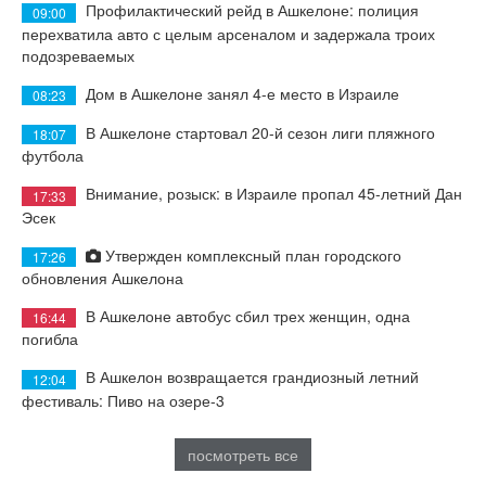
Профилактический рейд в Ашкелоне: полиция
09:00
перехватила авто с целым арсеналом и задержала троих
подозреваемых
Дом в Ашкелоне занял 4-е место в Израиле
08:23
В Ашкелоне стартовал 20-й сезон лиги пляжного
18:07
футбола
Внимание, розыск: в Израиле пропал 45-летний Дан
17:33
Эсек
Утвержден комплексный план городского
17:26
обновления Ашкелона
В Ашкелоне автобус сбил трех женщин, одна
16:44
погибла
В Ашкелон возвращается грандиозный летний
12:04
фестиваль: Пиво на озере-3
посмотреть все