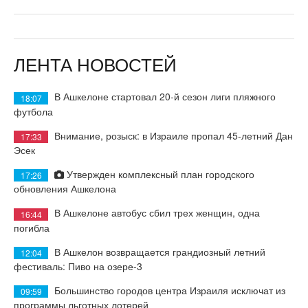
ЛЕНТА НОВОСТЕЙ
В Ашкелоне стартовал 20-й сезон лиги пляжного
18:07
футбола
Внимание, розыск: в Израиле пропал 45-летний Дан
17:33
Эсек
Утвержден комплексный план городского
17:26
обновления Ашкелона
В Ашкелоне автобус сбил трех женщин, одна
16:44
погибла
В Ашкелон возвращается грандиозный летний
12:04
фестиваль: Пиво на озере-3
Большинство городов центра Израиля исключат из
09:59
программы льготных лотерей