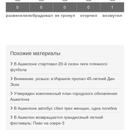
0
0
0
0
1
развеселил
обрадовал
не тронул
огорчил
возмутил
Похожие материалы
В Ашкелоне стартовал 20-й сезон лиги пляжного
футбола
Внимание, розыск: в Израиле пропал 45-летний Дан
Эсек
Утвержден комплексный план городского обновления
Ашкелона
В Ашкелоне автобус сбил трех женщин, одна погибла
В Ашкелон возвращается грандиозный летний
фестиваль: Пиво на озере-3