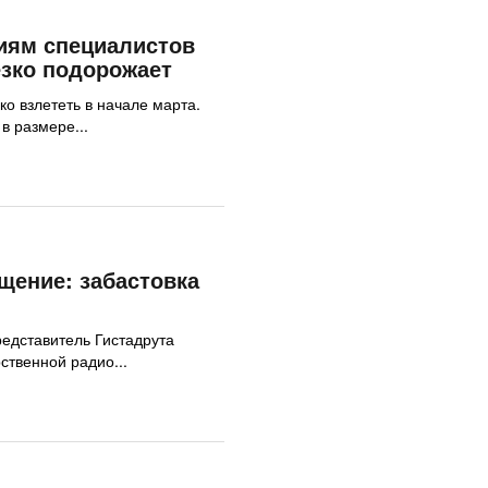
иям специалистов
езко подорожает
о взлететь в начале марта.
в размере...
щение: забастовка
редставитель Гистадрута
ственной радио...