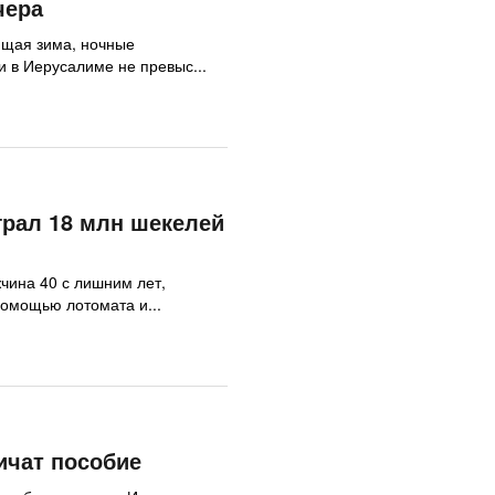
чера
ящая зима, ночные
и в Иерусалиме не превыс...
рал 18 млн шекелей
чина 40 с лишним лет,
помощью лотомата и...
ичат пособие