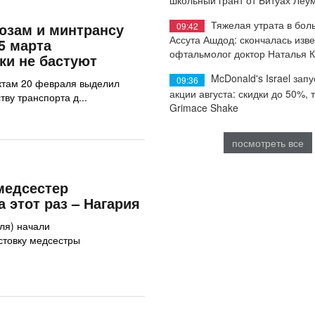
Тяжелая утрата в бол
юзам и минтрансу
09:42
Ассута Ашдод: скончалась изв
5 марта
офтальмолог доктор Наталья 
ки не бастуют
McDonald's Israel запу
09:36
ктам 20 февраля выделил
акции августа: скидки до 50%, 
ву транспорта д...
Grimace Shake
посмотреть все
медсестер
 этот раз – Нагария
ля) начали
стовку медсестры