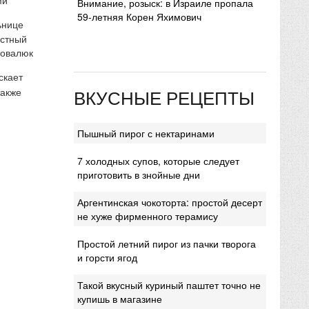
Внимание, розыск: в Израиле пропала
59-летняя Корен Яхимович
ьнице
естный
Ковалюк
скает
ВКУСНЫЕ РЕЦЕПТЫ
также
Пышный пирог с нектаринами
7 холодных супов, которые следует
приготовить в знойные дни
Аргентинская чокоторта: простой десерт
не хуже фирменного терамису
Простой летний пирог из пачки творога
и горсти ягод
Такой вкусный куриный паштет точно не
купишь в магазине