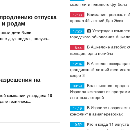
сезон лиги пляжного футбола
Внимание, розыск: в 
17:33
 продлению отпуска
пропал 45-летний Дан Эсек
 и родам
Утвержден комплек
17:26
енные дети были
городского обновления Ашкел
ее двух недель, получа...
В Ашкелоне автобус с
16:44
женщин, одна погибла
В Ашкелон возвращае
12:04
грандиозный летний фестиваль
озере-3
разрешения на
Большинство городов
09:59
Израиля исключат из програм
ой компании утвердила 19
льготных лотерей
аче техническ...
В Израиле назревает
14:19
конфликт в авиаперевозках
Кто и когда 11 августа
10:52
школьный грант от Битуах Леу