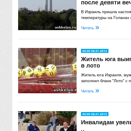
после девяти ве
В Израиль пришла насто
температуры на Голанах 
Читать
00:00 09.01.2012
Житель юга выиг
в лото
Житель юга Израиля, муж
заполнил бланк "Лото" с 
Читать
00:00 08.01.2012
Инвалидам увел