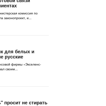
отовой связи
лиентах
нистерская комиссия по
а законопроект, и...
нк для белых и
е русские
нсовой фирмы «Экселенс-
ал своим...
" просит не стирать