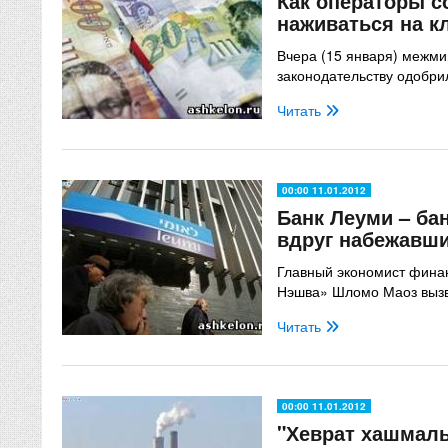
Как операторы с
наживаться на к
Вчера (15 января) межми
законодательству одобрил
Читать
00:00 11.01.2012
Банк Леуми – ба
вдруг набежавши
Главный экономист фина
Нэшва» Шломо Маоз вызв
Читать
00:00 11.01.2012
"Хеврат хашмаль