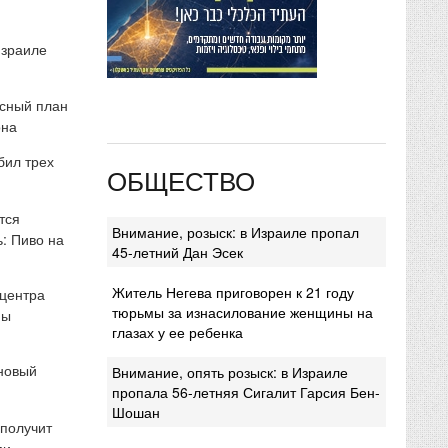
Израиле
сный план
она
бил трех
ОБЩЕСТВО
тся
Внимание, розыск: в Израиле пропал
: Пиво на
45-летний Дан Эсек
Житель Негева приговорен к 21 году
 центра
тюрьмы за изнасилование женщины на
мы
глазах у ее ребенка
 новый
Внимание, опять розыск: в Израиле
пропала 56-летняя Сигалит Гарсия Бен-
Шошан
 получит
ми