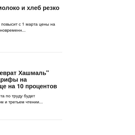
молоко и хлеб резко
 повысит с 1 марта цены на
дновременн...
Хеврат Хашмаль"
арифы на
ще на 10 процентов
та по труду будет
м и третьем чтении...