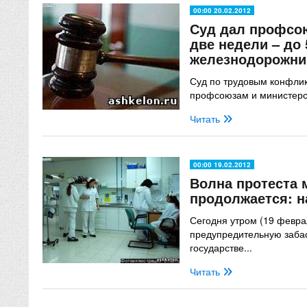
00:00 20.02.2012
Суд дал профсо
две недели – до 
железнодорожни
Суд по трудовым конфли
профсоюзам и министерст
Читать
00:00 19.02.2012
Волна протеста 
продолжается: на
Сегодня утром (19 февра
предупредительную заба
государстве...
Читать