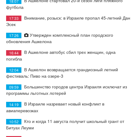
В Ашкелоне стартовал 20-й сезон лиги пляжного
18:07
футбола
Внимание, розыск: в Израиле пропал 45-летний Дан
17:33
Эсек
Утвержден комплексный план городского
17:26
обновления Ашкелона
В Ашкелоне автобус сбил трех женщин, одна
16:44
погибла
В Ашкелон возвращается грандиозный летний
12:04
фестиваль: Пиво на озере-3
Большинство городов центра Израиля исключат из
09:59
программы льготных лотерей
В Израиле назревает новый конфликт в
14:19
авиаперевозках
Кто и когда 11 августа получит школьный грант от
10:52
Битуах Леуми