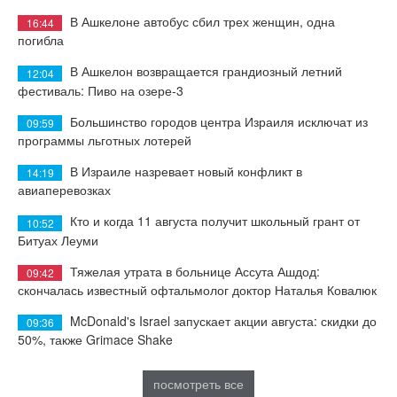
В Ашкелоне автобус сбил трех женщин, одна
16:44
погибла
В Ашкелон возвращается грандиозный летний
12:04
фестиваль: Пиво на озере-3
Большинство городов центра Израиля исключат из
09:59
программы льготных лотерей
В Израиле назревает новый конфликт в
14:19
авиаперевозках
Кто и когда 11 августа получит школьный грант от
10:52
Битуах Леуми
Тяжелая утрата в больнице Ассута Ашдод:
09:42
скончалась известный офтальмолог доктор Наталья Ковалюк
McDonald's Israel запускает акции августа: скидки до
09:36
50%, также Grimace Shake
посмотреть все