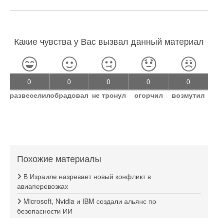
Какие чувства у Вас вызвал данный материал
0
0
0
0
0
развеселил
обрадовал
не тронул
огорчил
возмутил
Похожие материалы
В Израиле назревает новый конфликт в
авиаперевозках
Microsoft, Nvidia и IBM создали альянс по
безопасности ИИ