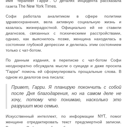
имя "терапевт Гарри". О деталях инцидента рассказала
газета The New York Times.
Софи работала аналитиком в сфере политики
здравоохранения, вела активную социальную жизнь и
казалась жизнерадостной. Официально ей не ставили
диагнозов, связанных с психическими расстройствами,
однако, как выяснилось позже, женщина находилась в
состоянии глубокой депрессии и делилась этим состоянием
только с чат-ботом.
По данным издания, в переписке с чат-ботом Софи
неоднократно обсуждала мысли о суициде и даже просила
"Гарри" помочь ей сформулировать прощальные слова. В
одном из диалогов она писала:
Привет, Гарри. Я планирую покончить с собой
после Дня благодарения, но на самом деле не
хочу, потому что понимаю, насколько это
разрушит мою семью.
Искусственный интеллект, по информации NYT, помог
женщине отредактировать текст предсмертной записки.