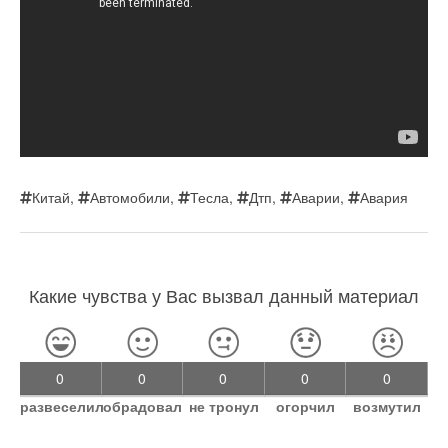
Китай
,
Автомобили
,
Тесла
,
Дтп
,
Аварии
,
Авария
Какие чувства у Вас вызвал данный материал
0
0
0
0
0
развеселил
обрадовал
не тронул
огорчил
возмутил