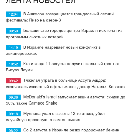
В Ашкелон возвращается грандиозный летний
12:04
фестиваль: Пиво на озере-3
Большинство городов центра Израиля исключат из
09:59
программы льготных лотерей
В Израиле назревает новый конфликт в
14:19
авиаперевозках
Кто и когда 11 августа получит школьный грант от
10:52
Битуах Леуми
Тяжелая утрата в больнице Ассута Ашдод:
09:42
скончалась известный офтальмолог доктор Наталья Ковалюк
McDonald's Israel запускает акции августа: скидки до
09:36
50%, также Grimace Shake
Мужчина упал с высоты 12-го этажа, убил
09:18
случайную прохожую, а сам он выжил
Со 2 августа в Израиле резко подорожает бензин
08:22