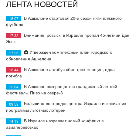
ЛЕНТА НОВОСТЕЙ
В Ашкелоне стартовал 20-й сезон лиги пляжного
18:07
футбола
Внимание, розыск: в Израиле пропал 45-летний Дан
17:33
Эсек
Утвержден комплексный план городского
17:26
обновления Ашкелона
В Ашкелоне автобус сбил трех женщин, одна
16:44
погибла
В Ашкелон возвращается грандиозный летний
12:04
фестиваль: Пиво на озере-3
Большинство городов центра Израиля исключат из
09:59
программы льготных лотерей
В Израиле назревает новый конфликт в
14:19
авиаперевозках