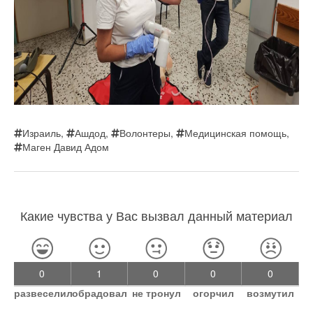
Израиль
,
Ашдод
,
Волонтеры
,
Медицинская помощь
,
Маген Давид Адом
Какие чувства у Вас вызвал данный материал
0
1
0
0
0
развеселил
обрадовал
не тронул
огорчил
возмутил